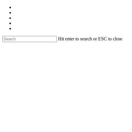
Skip
facebook
to
linkedin
main
youtube
content
instagram
email
Hit enter to search or ESC to close
Close
Search