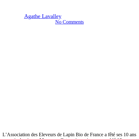
Lapins Bio de France
By
Agathe Lavalley
01/12/2025
décembre 3rd, 2025
No Comments
L’Association des Eleveurs de Lapin Bio de France a fêté ses 10 ans