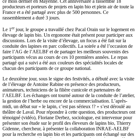
ce mois dernier en Mayenne. Cet anniversaire a rassemblé 18
producteurs et porteurs de projets en lapin bio et plein air de toute la
France et a été partagé avec plus de 500 personnes. Ce
rassemblement a duré 3 jours.
er
Le 1
jour, le groupe a travaillé chez Pacal Orain sur le logement en
élevage de lapin bio. Un ergonome était présent pour participer aux
discussions. Lors de la visite d’élevage, un focus a été fait sur la
conduite des lapines en parc collectifs. La soirée a été l’occasion de
faire l’AG de l’AELBF et de partager les meilleurs souvenirs des
participants vécus au cours de ces 10 premières années. Le repas
partagé qui a suivi a été aux couleurs des spécialités locales de
chacun des participants de ce groupe national.
Le deuxième jour, sous le signe des festivités, a débuté avec la visite
de l’élevage de Antoine Rabine en présence des producteurs,
animateurs, techniciens de la filière cunicole et partenaires de
l’AELBF. Les échanges ont tourné autour de la conduite de l’atelier,
la gestion de l’herbe ou encore de la commercialisation. L’après-
midi, un débat sur « le lapin, c’est pas sérieux !? » s’est déroulé au
théâtre de Laval. Pour répondre à cette question, des producteurs ont
témoigné (vidéo), Floriane Derbez, sociologue, est intervenue pour
présenter son étude sur le profil des éleveurs de lapins bio, Thierry
Gidenne, chercheur, à présenter la collaboration INRAE-AELBF
pour la recherche en lapin bio et les participants ont échangé sur des