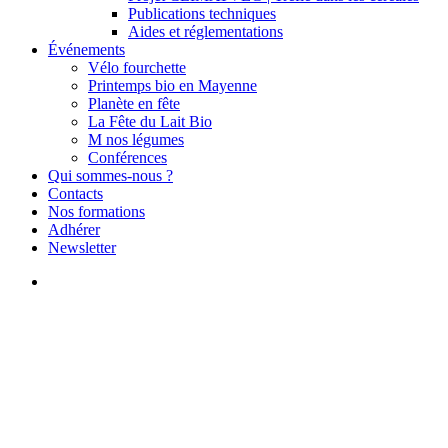
Publications techniques
Aides et réglementations
Événements
Vélo fourchette
Printemps bio en Mayenne
Planète en fête
La Fête du Lait Bio
M nos légumes
Conférences
Qui sommes-nous ?
Contacts
Nos formations
Adhérer
Newsletter
search
Actualités
Retour sur les 10 ans de
l’Association des Éleveurs de