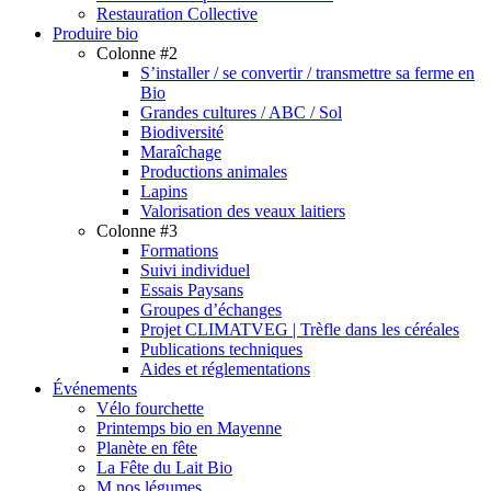
Restauration Collective
Produire bio
Colonne #2
S’installer / se convertir / transmettre sa ferme en
Bio
Grandes cultures / ABC / Sol
Biodiversité
Maraîchage
Productions animales
Lapins
Valorisation des veaux laitiers
Colonne #3
Formations
Suivi individuel
Essais Paysans
Groupes d’échanges
Projet CLIMATVEG | Trèfle dans les céréales
Publications techniques
Aides et réglementations
Événements
Vélo fourchette
Printemps bio en Mayenne
Planète en fête
La Fête du Lait Bio
M nos légumes