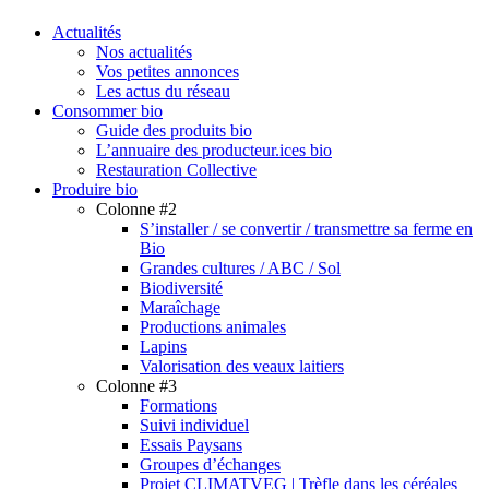
search
Menu
Actualités
Nos actualités
Vos petites annonces
Les actus du réseau
Consommer bio
Guide des produits bio
L’annuaire des producteur.ices bio
Restauration Collective
Produire bio
Colonne #2
S’installer / se convertir / transmettre sa ferme en
Bio
Grandes cultures / ABC / Sol
Biodiversité
Maraîchage
Productions animales
Lapins
Valorisation des veaux laitiers
Colonne #3
Formations
Suivi individuel
Essais Paysans
Groupes d’échanges
Projet CLIMATVEG | Trèfle dans les céréales