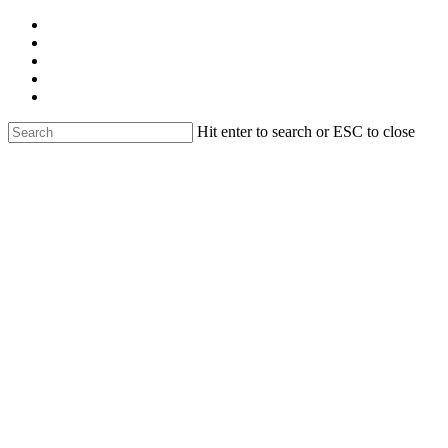
Skip
facebook
to
linkedin
main
youtube
content
instagram
email
Hit enter to search or ESC to close
Close
Search