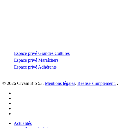
Impasse des tailleurs
53810 Changé
—
coordination@civambio53.fr
02 43 53 93 93
Espace privé
Espace privé Grandes Cultures
Espace privé Maraîchers
Espace privé Adhérents
© 2026 Civam Bio 53.
Mentions légales
.
Réalisé siiimplement.
.
facebook
linkedin
youtube
instagram
email
Close
Actualités