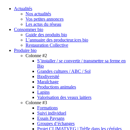
search
Menu
Actualités
Nos actualités
Vos petites annonces
Les actus du réseau
Consommer bio
Guide des produits bio
L’annuaire des producteur.ices bio
Restauration Collective
Produire bio
Colonne #2
S’installer / se convertir / transmettre sa ferme en
Bio
Grandes cultures / ABC / Sol
Biodiversité
Maraîchage
Productions animales
Lapins
Valorisation des veaux laitiers
Colonne #3
Formations
Suivi individuel
Essais Paysans
Groupes d’échanges
Projet CLIMATVEG | Trèfle dans les céréales