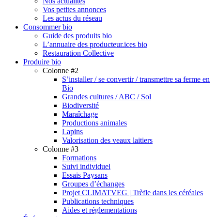
Menu
Nos actualités
Vos petites annonces
Les actus du réseau
Consommer bio
Guide des produits bio
L’annuaire des producteur.ices bio
Restauration Collective
Produire bio
Colonne #2
S’installer / se convertir / transmettre sa ferme en
Bio
Grandes cultures / ABC / Sol
Biodiversité
Maraîchage
Productions animales
Lapins
Valorisation des veaux laitiers
Colonne #3
Formations
Suivi individuel
Essais Paysans
Groupes d’échanges
Projet CLIMATVEG | Trèfle dans les céréales
Publications techniques
Aides et réglementations