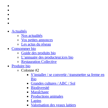
facebook
linkedin
youtube
instagram
email
Close
Actualités
Menu
Nos actualités
Vos petites annonces
Les actus du réseau
Consommer bio
Guide des produits bio
L’annuaire des producteur.ices bio
Restauration Collective
Produire bio
Colonne #2
S’installer / se convertir / transmettre sa ferme en
Bio
Grandes cultures / ABC / Sol
Biodiversité
Maraîchage
Productions animales
Lapins
Valorisation des veaux laitiers