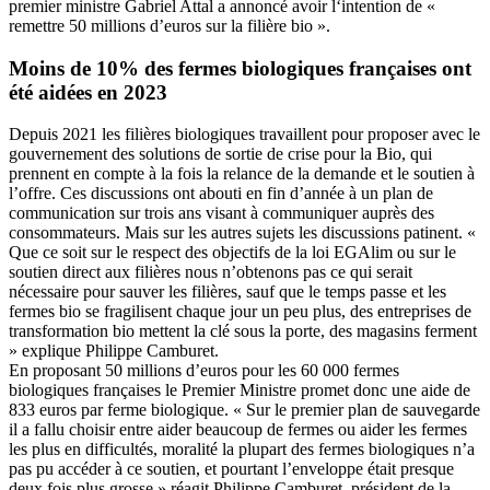
premier ministre Gabriel Attal a annoncé avoir l‘intention de «
remettre 50 millions d’euros sur la filière bio ».
Moins de 10% des fermes biologiques françaises ont
été aidées en 2023
Depuis 2021 les filières biologiques travaillent pour proposer avec le
gouvernement des solutions de sortie de crise pour la Bio, qui
prennent en compte à la fois la relance de la demande et le soutien à
l’offre. Ces discussions ont abouti en fin d’année à un plan de
communication sur trois ans visant à communiquer auprès des
consommateurs. Mais sur les autres sujets les discussions patinent. «
Que ce soit sur le respect des objectifs de la loi EGAlim ou sur le
soutien direct aux filières nous n’obtenons pas ce qui serait
nécessaire pour sauver les filières, sauf que le temps passe et les
fermes bio se fragilisent chaque jour un peu plus, des entreprises de
transformation bio mettent la clé sous la porte, des magasins ferment
» explique Philippe Camburet.
En proposant 50 millions d’euros pour les 60 000 fermes
biologiques françaises le Premier Ministre promet donc une aide de
833 euros par ferme biologique. « Sur le premier plan de sauvegarde
il a fallu choisir entre aider beaucoup de fermes ou aider les fermes
les plus en difficultés, moralité la plupart des fermes biologiques n’a
pas pu accéder à ce soutien, et pourtant l’enveloppe était presque
deux fois plus grosse » réagit Philippe Camburet, président de la