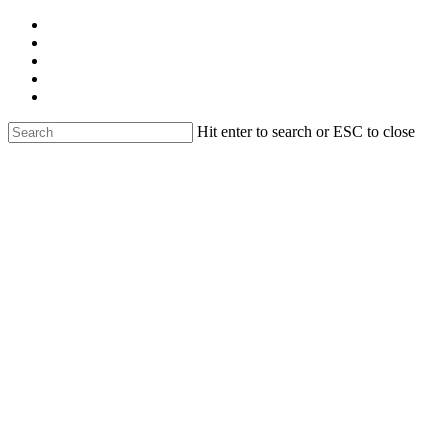
Skip
facebook
to
linkedin
main
youtube
content
instagram
email
Hit enter to search or ESC to close
Close
Search