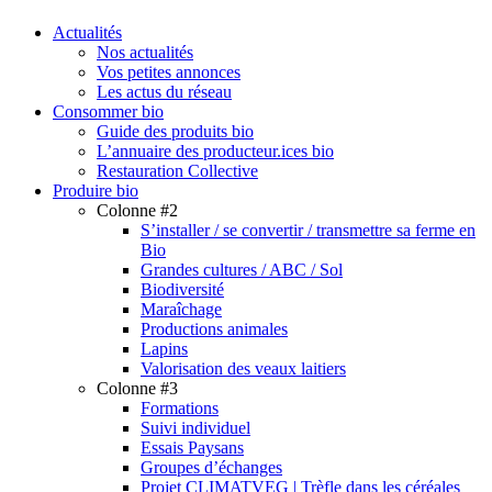
search
Menu
Actualités
Nos actualités
Vos petites annonces
Les actus du réseau
Consommer bio
Guide des produits bio
L’annuaire des producteur.ices bio
Restauration Collective
Produire bio
Colonne #2
S’installer / se convertir / transmettre sa ferme en
Bio
Grandes cultures / ABC / Sol
Biodiversité
Maraîchage
Productions animales
Lapins
Valorisation des veaux laitiers
Colonne #3
Formations
Suivi individuel
Essais Paysans
Groupes d’échanges
Projet CLIMATVEG | Trèfle dans les céréales