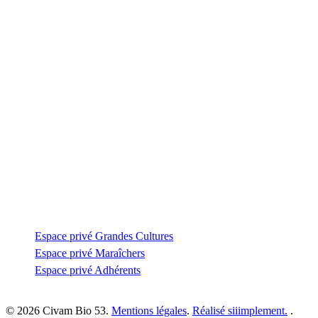
Contactez-nous
Zone Artisanale de la Fonterie
Impasse des tailleurs
53810 Changé
—
coordination@civambio53.fr
02 43 53 93 93
Espace privé
Espace privé Grandes Cultures
Espace privé Maraîchers
Espace privé Adhérents
© 2026 Civam Bio 53.
Mentions légales
.
Réalisé siiimplement.
.