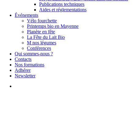
Publications techniques
Aides et réglementations
Événements
Vélo fourchette
Printemps bio en Mayenne
Planète en fête
La Fête du Lait Bio
M nos légumes
Conférences
Qui sommes-nous ?
Contacts
Nos formations
Adhérer
Newsletter
search
Actus du reseau
833 € par ferme bio, Monsieur
le Premier Ministre, la Bio ne