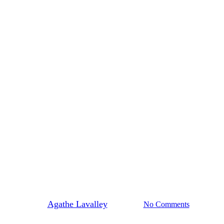
Actus du reseau
bilisation pour l’eau le 7 juin 
By
Agathe Lavalley
18/05/2026
No Comments