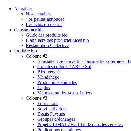
search
Menu
Actualités
Nos actualités
Vos petites annonces
Les actus du réseau
Consommer bio
Guide des produits bio
L’annuaire des producteur.ices bio
Restauration Collective
Produire bio
Colonne #2
S’installer / se convertir / transmettre sa ferme en 
Grandes cultures / ABC / Sol
Biodiversité
Maraîchage
Productions animales
Lapins
Valorisation des veaux laitiers
Colonne #3
Formations
Suivi individuel
Essais Paysans
Groupes d’échanges
Projet CLIMATVEG | Trèfle dans les céréales
Publications techniques