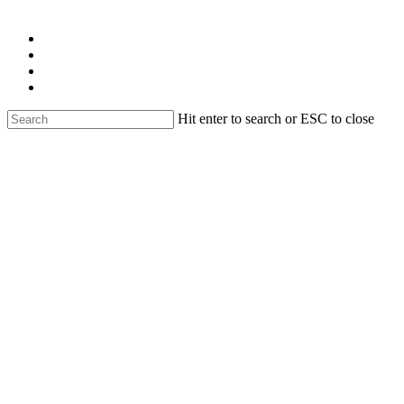
Skip
facebook
to
linkedin
main
youtube
content
instagram
email
Hit enter to search or ESC to close
Close
Search