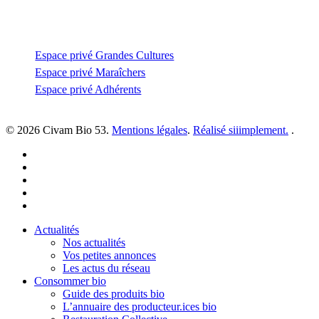
Espace privé
Espace privé Grandes Cultures
Espace privé Maraîchers
Espace privé Adhérents
© 2026 Civam Bio 53.
Mentions légales
.
Réalisé siiimplement.
.
facebook
linkedin
youtube
instagram
email
Close
Actualités
Menu
Nos actualités
Vos petites annonces
Les actus du réseau
Consommer bio
Guide des produits bio
L’annuaire des producteur.ices bio