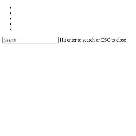
Skip
facebook
to
linkedin
main
youtube
content
instagram
email
Hit enter to search or ESC to close
Close
Search