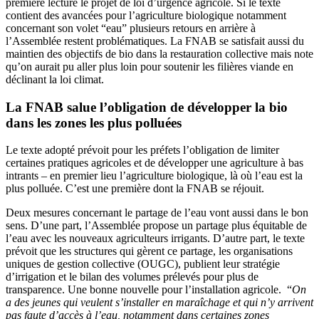
première lecture le projet de loi d’urgence agricole. Si le texte
contient des avancées pour l’agriculture biologique notamment
concernant son volet “eau” plusieurs retours en arrière à
l’Assemblée restent problématiques. La FNAB se satisfait aussi du
maintien des objectifs de bio dans la restauration collective mais note
qu’on aurait pu aller plus loin pour soutenir les filières viande en
déclinant la loi climat.
La FNAB salue l’obligation de développer la bio
dans les zones les plus polluées
Le texte adopté prévoit pour les préfets l’obligation de limiter
certaines pratiques agricoles et de développer une agriculture à bas
intrants – en premier lieu l’agriculture biologique, là où l’eau est la
plus polluée. C’est une première dont la FNAB se réjouit.
Deux mesures concernant le partage de l’eau vont aussi dans le bon
sens. D’une part, l’Assemblée propose un partage plus équitable de
l’eau avec les nouveaux agriculteurs irrigants. D’autre part, le texte
prévoit que les structures qui gèrent ce partage, les organisations
uniques de gestion collective (OUGC), publient leur stratégie
d’irrigation et le bilan des volumes prélevés pour plus de
transparence. Une bonne nouvelle pour l’installation agricole. “
On
a des jeunes qui veulent s’installer en maraîchage et qui n’y arrivent
pas faute d’accès à l’eau, notamment dans certaines zones