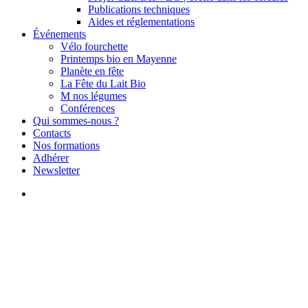
Publications techniques
Aides et réglementations
Événements
Vélo fourchette
Printemps bio en Mayenne
Planète en fête
La Fête du Lait Bio
M nos légumes
Conférences
Qui sommes-nous ?
Contacts
Nos formations
Adhérer
Newsletter
search
Actus du reseau
Loi d’urgence agricole, la place
de la bio doit encore être