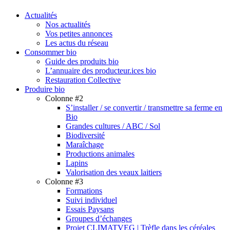
search
Menu
Actualités
Nos actualités
Vos petites annonces
Les actus du réseau
Consommer bio
Guide des produits bio
L’annuaire des producteur.ices bio
Restauration Collective
Produire bio
Colonne #2
S’installer / se convertir / transmettre sa ferme en
Bio
Grandes cultures / ABC / Sol
Biodiversité
Maraîchage
Productions animales
Lapins
Valorisation des veaux laitiers
Colonne #3
Formations
Suivi individuel
Essais Paysans
Groupes d’échanges
Projet CLIMATVEG | Trèfle dans les céréales