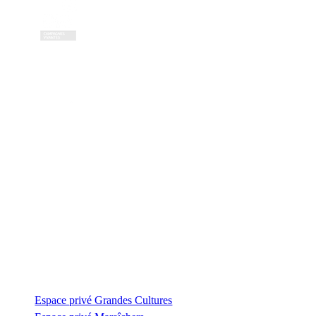
Contactez-nous
Zone Artisanale de la Fonterie
Impasse des tailleurs
53810 Changé
—
coordination@civambio53.fr
02 43 53 93 93
Espace privé
Espace privé Grandes Cultures