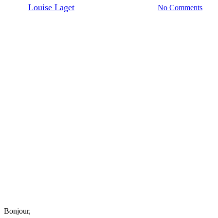
By
Louise Laget
02/05/2024
mai 22nd, 2024
No Comments
Bonjour,