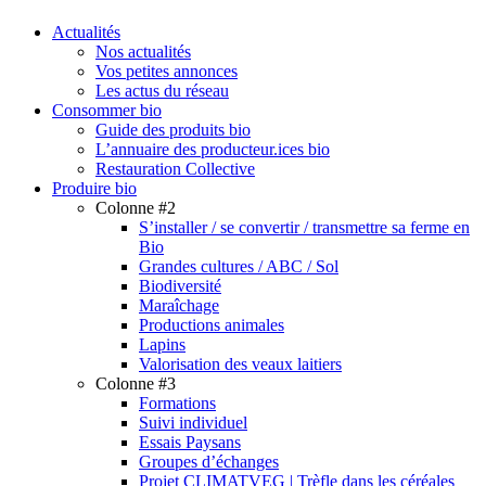
search
Menu
Actualités
Nos actualités
Vos petites annonces
Les actus du réseau
Consommer bio
Guide des produits bio
L’annuaire des producteur.ices bio
Restauration Collective
Produire bio
Colonne #2
S’installer / se convertir / transmettre sa ferme en
Bio
Grandes cultures / ABC / Sol
Biodiversité
Maraîchage
Productions animales
Lapins
Valorisation des veaux laitiers
Colonne #3
Formations
Suivi individuel
Essais Paysans
Groupes d’échanges
Projet CLIMATVEG | Trèfle dans les céréales