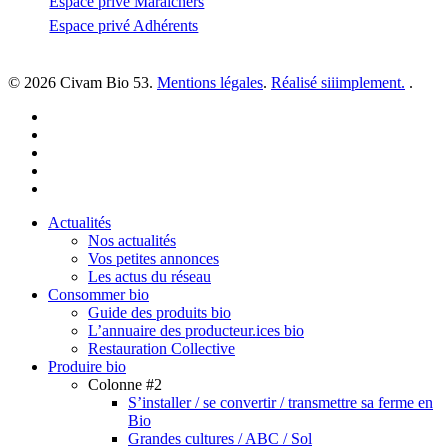
Espace privé Maraîchers
Espace privé Adhérents
© 2026 Civam Bio 53.
Mentions légales
.
Réalisé siiimplement.
.
facebook
linkedin
youtube
instagram
email
Close
Actualités
Menu
Nos actualités
Vos petites annonces
Les actus du réseau
Consommer bio
Guide des produits bio
L’annuaire des producteur.ices bio
Restauration Collective
Produire bio
Colonne #2
S’installer / se convertir / transmettre sa ferme en
Bio
Grandes cultures / ABC / Sol