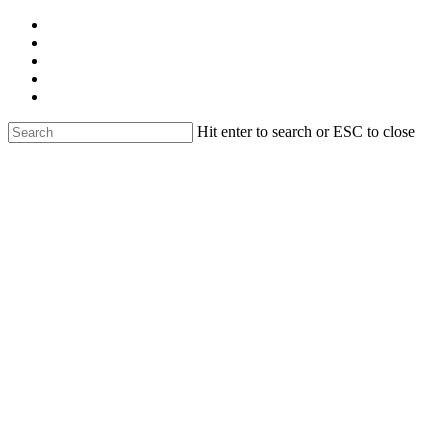
Skip
facebook
to
linkedin
main
youtube
content
instagram
email
Hit enter to search or ESC to close
Close
Search