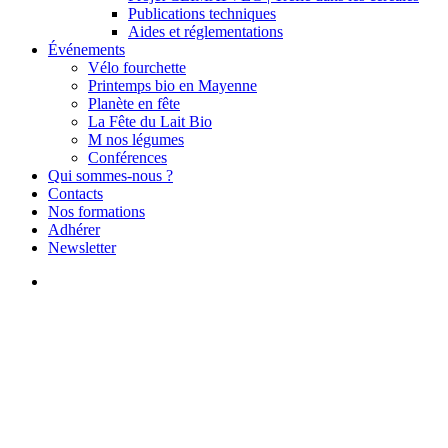
Publications techniques
Aides et réglementations
Événements
Vélo fourchette
Printemps bio en Mayenne
Planète en fête
La Fête du Lait Bio
M nos légumes
Conférences
Qui sommes-nous ?
Contacts
Nos formations
Adhérer
Newsletter
search
Actus du reseau
Rencontre pour créer des
collectifs 8 juin 2024