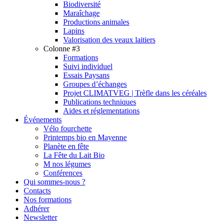
Biodiversité
Maraîchage
Productions animales
Lapins
Valorisation des veaux laitiers
Colonne #3
Formations
Suivi individuel
Essais Paysans
Groupes d’échanges
Projet CLIMATVEG | Trèfle dans les céréales
Publications techniques
Aides et réglementations
Événements
Vélo fourchette
Printemps bio en Mayenne
Planète en fête
La Fête du Lait Bio
M nos légumes
Conférences
Qui sommes-nous ?
Contacts
Nos formations
Adhérer
Newsletter