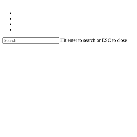
Skip
facebook
to
linkedin
main
youtube
content
instagram
email
Hit enter to search or ESC to close
Close
Search