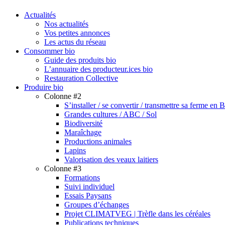
search
Menu
Actualités
Nos actualités
Vos petites annonces
Les actus du réseau
Consommer bio
Guide des produits bio
L’annuaire des producteur.ices bio
Restauration Collective
Produire bio
Colonne #2
S’installer / se convertir / transmettre sa ferme en 
Grandes cultures / ABC / Sol
Biodiversité
Maraîchage
Productions animales
Lapins
Valorisation des veaux laitiers
Colonne #3
Formations
Suivi individuel
Essais Paysans
Groupes d’échanges
Projet CLIMATVEG | Trèfle dans les céréales
Publications techniques