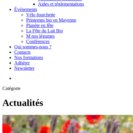
Aides et réglementations
Événements
Vélo fourchette
Printemps bio en Mayenne
Planète en fête
La Fête du Lait Bio
M nos légumes
Conférences
Qui sommes-nous ?
Contacts
Nos formations
Adhérer
Newsletter
search
Catégorie
Actualités
FEVE
et
la