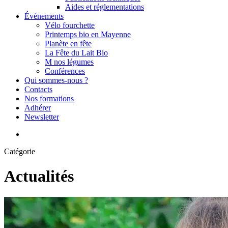
Aides et réglementations
Événements
Vélo fourchette
Printemps bio en Mayenne
Planète en fête
La Fête du Lait Bio
M nos légumes
Conférences
Qui sommes-nous ?
Contacts
Nos formations
Adhérer
Newsletter
search
Catégorie
Actualités
Un
programme
d’animations