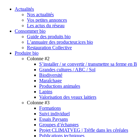
search
Menu
Actualités
Nos actualités
Vos petites annonces
Les actus du réseau
Consommer bio
Guide des produits bio
L’annuaire des producteur.ices bio
Restauration Collective
Produire bio
Colonne #2
S’installer / se convertir / transmettre sa ferme en 
Grandes cultures / ABC / Sol
Biodiversité
Maraîchage
Productions animales
Lapins
Valorisation des veaux laitiers
Colonne #3
Formations
Suivi individuel
Essais Paysans
Groupes d’échanges
Projet CLIMATVEG | Trèfle dans les céréales
Publications techniques