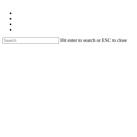
Skip
facebook
to
linkedin
main
youtube
content
instagram
email
Hit enter to search or ESC to close
Close
Search