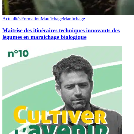
Actualités
Formation
Maraîchage
Maraîchage
Maitrise des itinéraires techniques innovants des
légumes en maraichage biologique
Podcast
:
Cultiver
l’avenir,
s’adapter
au
changement
climatique
et
favoriser
la
biodiversité
sur
les
fermes