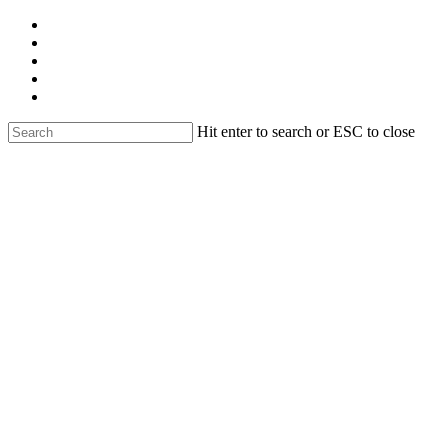
Skip
facebook
to
linkedin
main
youtube
content
instagram
email
Hit enter to search or ESC to close
Close
Search