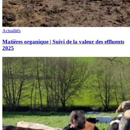
Actualités
Matières organique | Suivi de la valeur des effluents
2025
Webinaire
valorisation
des
veaux
laitiers