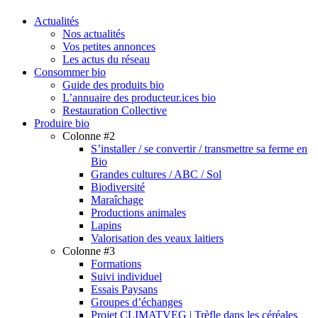
search
Menu
Actualités
Nos actualités
Vos petites annonces
Les actus du réseau
Consommer bio
Guide des produits bio
L’annuaire des producteur.ices bio
Restauration Collective
Produire bio
Colonne #2
S’installer / se convertir / transmettre sa ferme en
Bio
Grandes cultures / ABC / Sol
Biodiversité
Maraîchage
Productions animales
Lapins
Valorisation des veaux laitiers
Colonne #3
Formations
Suivi individuel
Essais Paysans
Groupes d’échanges
Projet CLIMATVEG | Trèfle dans les céréales