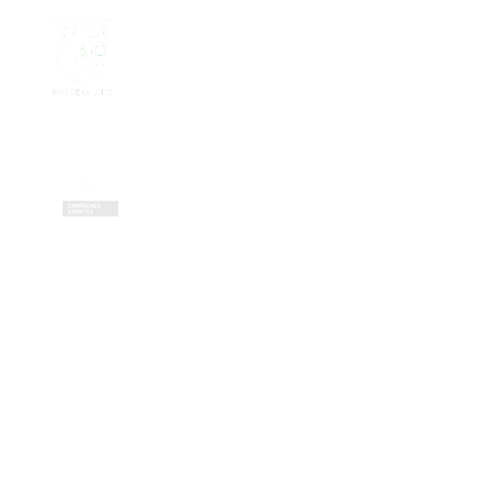
Contactez-nous
Zone Artisanale de la Fonterie
Impasse des tailleurs
53810 Changé
—
coordination@civambio53.fr