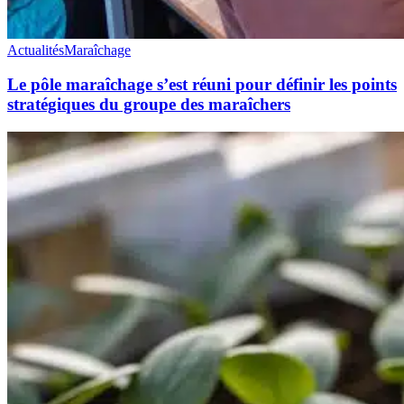
Actualités
Maraîchage
Le pôle maraîchage s’est réuni pour définir les points
stratégiques du groupe des maraîchers
Maitrise
des
itinéraires
techniques
innovants
des
légumes
en
maraichage
biologique