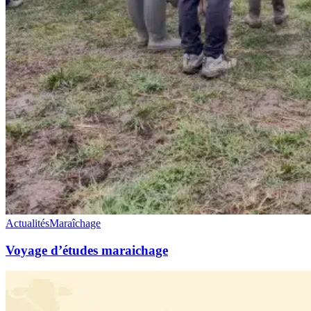
Actualités
Maraîchage
Voyage d’études maraichage
Le
Printemps
Bio