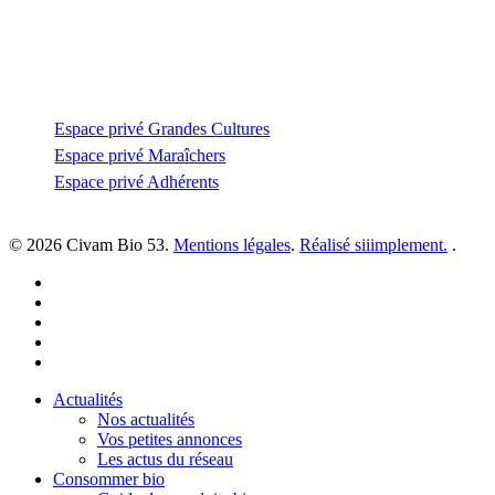
02 43 53 93 93
Espace privé
Espace privé Grandes Cultures
Espace privé Maraîchers
Espace privé Adhérents
© 2026 Civam Bio 53.
Mentions légales
.
Réalisé siiimplement.
.
facebook
linkedin
youtube
instagram
email
Close
Actualités
Menu
Nos actualités
Vos petites annonces
Les actus du réseau
Consommer bio