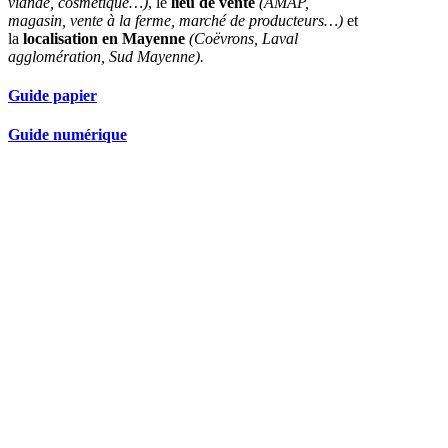
viande, cosmétique…)
, le
lieu de vente
(AMAP,
magasin, vente à la ferme, marché de producteurs…)
et
la
localisation en Mayenne
(Coëvrons, Laval
agglomération, Sud Mayenne).
Guide papier
Guide numérique
Nos partenaires réseau