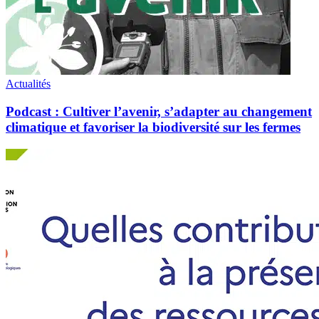
Actualités
Podcast : Cultiver l’avenir, s’adapter au changement
climatique et favoriser la biodiversité sur les fermes
Étude
:
quelles
contributions
de
la
bio
à
la
préservation
des
ressources
naturelles,