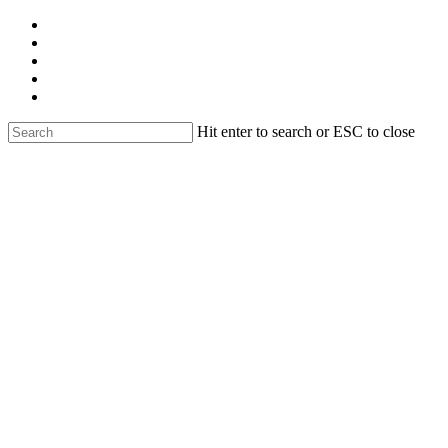
Skip
facebook
to
linkedin
main
youtube
content
instagram
email
Hit enter to search or ESC to close
Close
Search