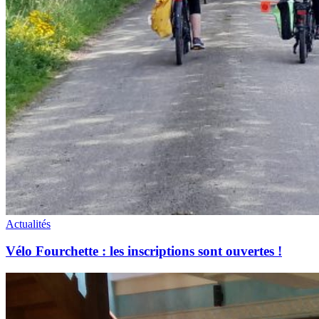
Actualités
Vélo Fourchette : les inscriptions sont ouvertes !
Retour
sur
:
le