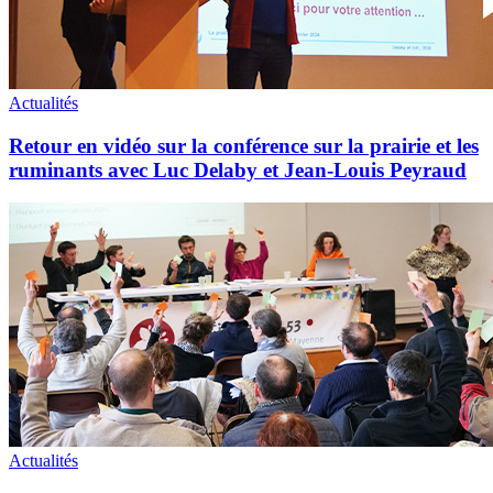
prairie
et
les
ruminants
avec
Actualités
Luc
Delaby
Retour en vidéo sur la conférence sur la prairie et les
et
ruminants avec Luc Delaby et Jean-Louis Peyraud
Jean-
Louis
Peyraud
Campagne
d’adhésion
2024
Actualités