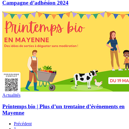
Campagne d’adhésion 2024
Printemps
bio
|
Plus
d’un
trentaine
d’événements
en
Mayenne
Actualités
Printemps bio | Plus d’un trentaine d’événements en
Mayenne
Précédent
1