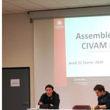
L’AG
DU
22
FÉVRIER
2024