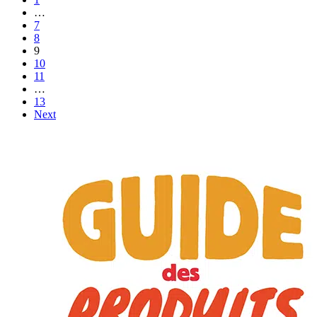
…
7
8
9
10
11
…
13
Next