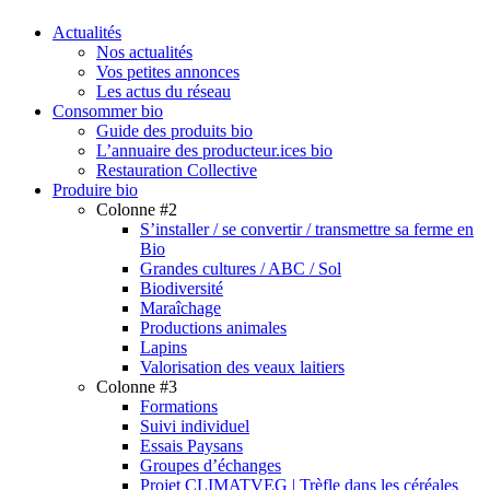
search
Menu
Actualités
Nos actualités
Vos petites annonces
Les actus du réseau
Consommer bio
Guide des produits bio
L’annuaire des producteur.ices bio
Restauration Collective
Produire bio
Colonne #2
S’installer / se convertir / transmettre sa ferme en
Bio
Grandes cultures / ABC / Sol
Biodiversité
Maraîchage
Productions animales
Lapins
Valorisation des veaux laitiers
Colonne #3
Formations
Suivi individuel
Essais Paysans
Groupes d’échanges
Projet CLIMATVEG | Trèfle dans les céréales