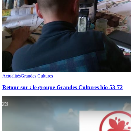
Actualités
Grandes Cultures
Retour sur : le groupe Grandes Cultures bio 53-72
Retour
en
vidéo
sur
les
activités
du