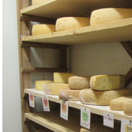
DES
PAYSAN.NE.
FROMAGER.ÈRE.S
MAYENNAIS.SES