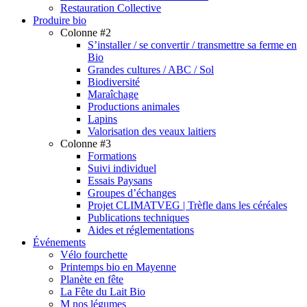
Restauration Collective
Produire bio
Colonne #2
S’installer / se convertir / transmettre sa ferme en
Bio
Grandes cultures / ABC / Sol
Biodiversité
Maraîchage
Productions animales
Lapins
Valorisation des veaux laitiers
Colonne #3
Formations
Suivi individuel
Essais Paysans
Groupes d’échanges
Projet CLIMATVEG | Trèfle dans les céréales
Publications techniques
Aides et réglementations
Événements
Vélo fourchette
Printemps bio en Mayenne
Planète en fête
La Fête du Lait Bio
M nos légumes