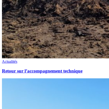
Actualités
Retour sur l’accompagnement technique
Retour
sur
les
derniers
groupes
d’échanges