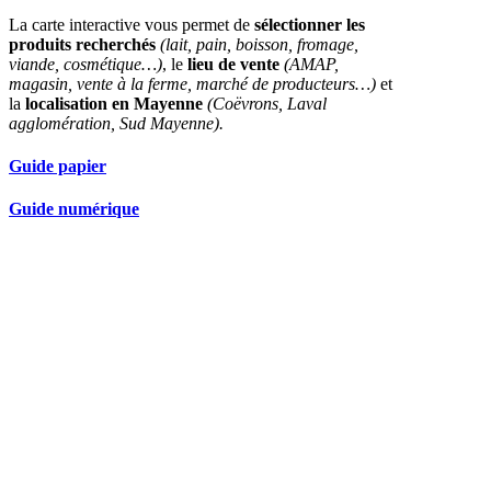
La carte interactive vous permet de
sélectionner les
produits recherchés
(lait, pain, boisson, fromage,
viande, cosmétique…)
, le
lieu de vente
(AMAP,
magasin, vente à la ferme, marché de producteurs…)
et
la
localisation en Mayenne
(Coëvrons, Laval
agglomération, Sud Mayenne).
Guide papier
Guide numérique
Nos partenaires réseau