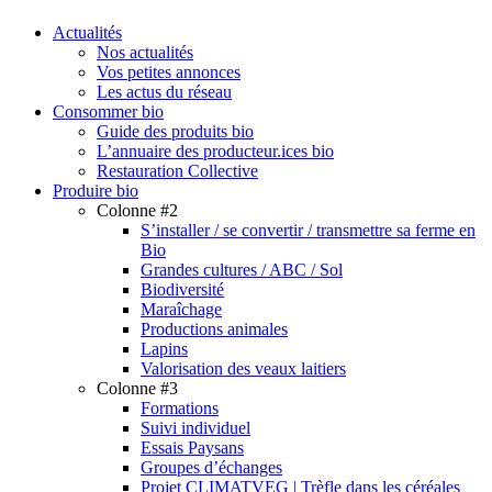
search
Menu
Actualités
Nos actualités
Vos petites annonces
Les actus du réseau
Consommer bio
Guide des produits bio
L’annuaire des producteur.ices bio
Restauration Collective
Produire bio
Colonne #2
S’installer / se convertir / transmettre sa ferme en
Bio
Grandes cultures / ABC / Sol
Biodiversité
Maraîchage
Productions animales
Lapins
Valorisation des veaux laitiers
Colonne #3
Formations
Suivi individuel
Essais Paysans
Groupes d’échanges
Projet CLIMATVEG | Trèfle dans les céréales