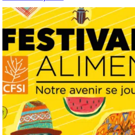
FESTIVAL
ALIMENTERRE
2025
–
11ème
édition
en
Mayenne