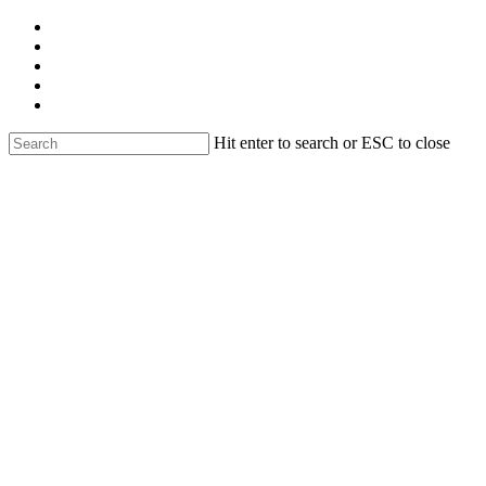
Skip
facebook
to
linkedin
main
youtube
content
instagram
email
Hit enter to search or ESC to close
Close
Search