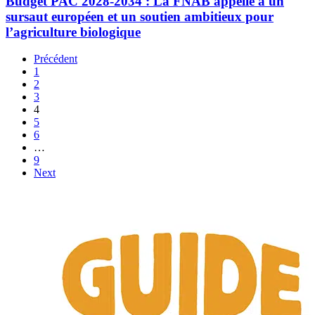
Budget PAC 2028-2034 : La FNAB appelle à un
sursaut européen et un soutien ambitieux pour
l’agriculture biologique
Précédent
1
2
3
4
5
6
…
9
Next