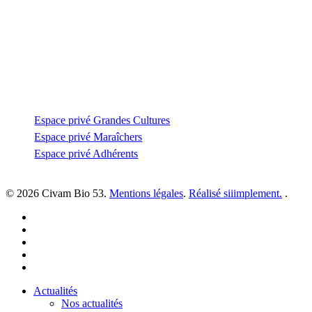
53810 Changé
—
coordination@civambio53.fr
02 43 53 93 93
Espace privé
Espace privé Grandes Cultures
Espace privé Maraîchers
Espace privé Adhérents
© 2026 Civam Bio 53.
Mentions légales
.
Réalisé siiimplement.
.
facebook
linkedin
youtube
instagram
email
Close
Actualités
Menu
Nos actualités