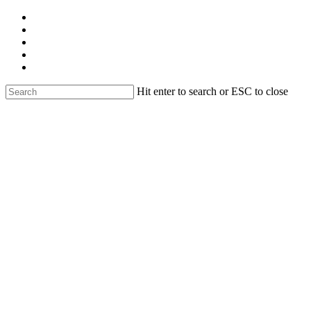
Skip
facebook
to
linkedin
main
youtube
content
instagram
email
Hit enter to search or ESC to close
Close
Search