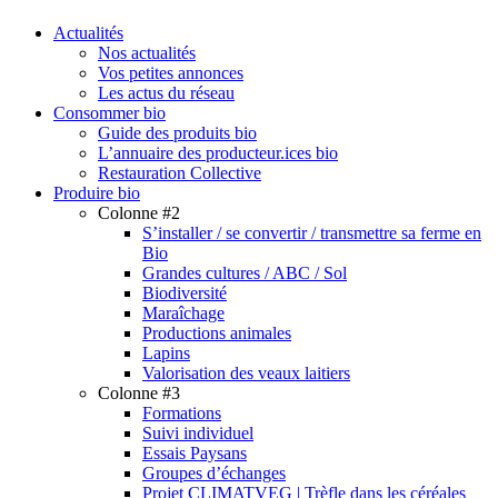
search
Menu
Actualités
Nos actualités
Vos petites annonces
Les actus du réseau
Consommer bio
Guide des produits bio
L’annuaire des producteur.ices bio
Restauration Collective
Produire bio
Colonne #2
S’installer / se convertir / transmettre sa ferme en
Bio
Grandes cultures / ABC / Sol
Biodiversité
Maraîchage
Productions animales
Lapins
Valorisation des veaux laitiers
Colonne #3
Formations
Suivi individuel
Essais Paysans
Groupes d’échanges
Projet CLIMATVEG | Trèfle dans les céréales