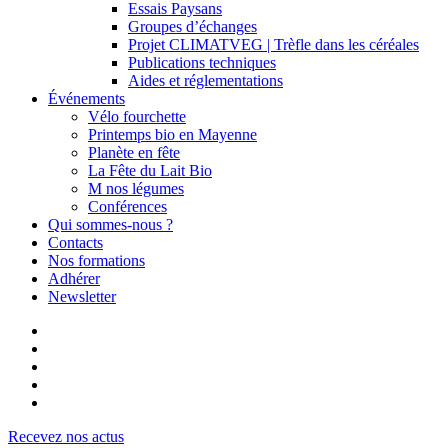
Essais Paysans
Groupes d’échanges
Projet CLIMATVEG | Trèfle dans les céréales
Publications techniques
Aides et réglementations
Événements
Vélo fourchette
Printemps bio en Mayenne
Planète en fête
La Fête du Lait Bio
M nos légumes
Conférences
Qui sommes-nous ?
Contacts
Nos formations
Adhérer
Newsletter
facebook
linkedin
youtube
instagram
email
Recevez nos actus