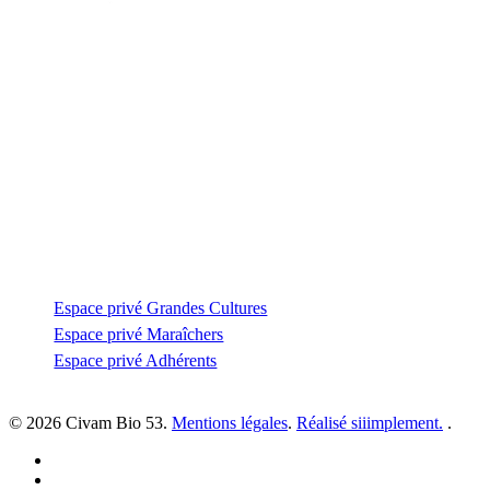
Contactez-nous
Zone Artisanale de la Fonterie
Impasse des tailleurs
53810 Changé
—
coordination@civambio53.fr
02 43 53 93 93
Espace privé
Espace privé Grandes Cultures
Espace privé Maraîchers
Espace privé Adhérents
© 2026 Civam Bio 53.
Mentions légales
.
Réalisé siiimplement.
.
facebook
linkedin