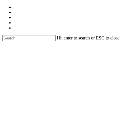
Skip
facebook
to
linkedin
main
youtube
content
instagram
email
Hit enter to search or ESC to close
Close
Search