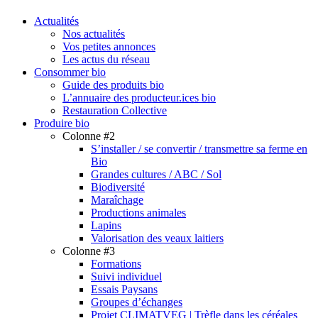
search
Menu
Actualités
Nos actualités
Vos petites annonces
Les actus du réseau
Consommer bio
Guide des produits bio
L’annuaire des producteur.ices bio
Restauration Collective
Produire bio
Colonne #2
S’installer / se convertir / transmettre sa ferme en
Bio
Grandes cultures / ABC / Sol
Biodiversité
Maraîchage
Productions animales
Lapins
Valorisation des veaux laitiers
Colonne #3
Formations
Suivi individuel
Essais Paysans
Groupes d’échanges
Projet CLIMATVEG | Trèfle dans les céréales