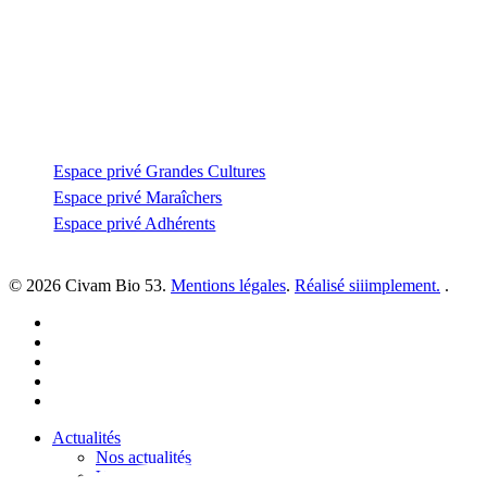
53810 Changé
—
coordination@civambio53.fr
02 43 53 93 93
Espace privé
Espace privé Grandes Cultures
Espace privé Maraîchers
Espace privé Adhérents
© 2026 Civam Bio 53.
Mentions légales
.
Réalisé siiimplement.
.
facebook
linkedin
youtube
instagram
email
Close
Actualités
Menu
Nos actualités
Vos petites annonces