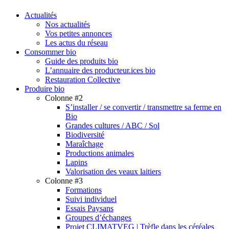
search
Menu
Actualités
Nos actualités
Vos petites annonces
Les actus du réseau
Consommer bio
Guide des produits bio
L’annuaire des producteur.ices bio
Restauration Collective
Produire bio
Colonne #2
S’installer / se convertir / transmettre sa ferme en
Bio
Grandes cultures / ABC / Sol
Biodiversité
Maraîchage
Productions animales
Lapins
Valorisation des veaux laitiers
Colonne #3
Formations
Suivi individuel
Essais Paysans
Groupes d’échanges
Projet CLIMATVEG | Trèfle dans les céréales