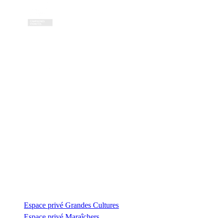
Contactez-nous
Zone Artisanale de la Fonterie
Impasse des tailleurs
53810 Changé
—
coordination@civambio53.fr
02 43 53 93 93
Espace privé
Espace privé Grandes Cultures
Espace privé Maraîchers