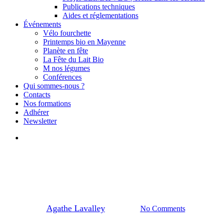
Publications techniques
Aides et réglementations
Événements
Vélo fourchette
Printemps bio en Mayenne
Planète en fête
La Fête du Lait Bio
M nos légumes
Conférences
Qui sommes-nous ?
Contacts
Nos formations
Adhérer
Newsletter
search
Petites annonces
Four Soupart à vendre
By
Agathe Lavalley
08/06/2026
No Comments