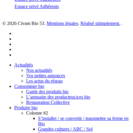
Espace privé Adhérents
© 2026 Civam Bio 53.
Mentions légales
.
Réalisé siiimplement.
.
facebook
linkedin
youtube
instagram
email
Close
Actualités
Menu
Nos actualités
Vos petites annonces
Les actus du réseau
Consommer bio
Guide des produits bio
L’annuaire des producteur.ices bio
Restauration Collective
Produire bio
Colonne #2
S’installer / se convertir / transmettre sa ferme en
Bio
Grandes cultures / ABC / Sol