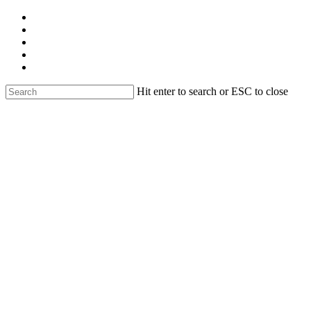
Skip
facebook
to
linkedin
main
youtube
content
instagram
email
Hit enter to search or ESC to close
Close
Search