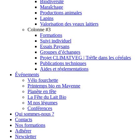
Biodiversité
Maraîchage
Productions animales
Lapins
Valorisation des veaux laitiers
Colonne #3
Formations
Suivi individuel
Essais Paysans
Groupes d’échanges
Projet CLIMATVEG | Trèfle dans les céréales
Publications techniques
Aides et réglementations
Événements
Vélo fourchette
Printemps bio en Mayenne
Planète en fête
La Fête du Lait Bio
M nos légumes
Conférences
Qui sommes-nous ?
Contacts
Nos formations
Adhérer
Newsletter