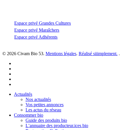
Espace privé
Espace privé Grandes Cultures
Espace privé Maraîchers
Espace privé Adhérents
© 2026 Civam Bio 53.
Mentions légales
.
Réalisé siiimplement.
.
facebook
linkedin
youtube
instagram
email
Close
Actualités
Menu
Nos actualités
Vos petites annonces
Les actus du réseau
Consommer bio
Guide des produits bio
L’annuaire des producteur.ices bio