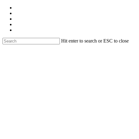
Skip
facebook
to
linkedin
main
youtube
content
instagram
email
Hit enter to search or ESC to close
Close
Search