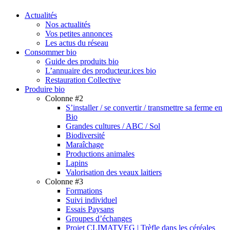
search
Menu
Actualités
Nos actualités
Vos petites annonces
Les actus du réseau
Consommer bio
Guide des produits bio
L’annuaire des producteur.ices bio
Restauration Collective
Produire bio
Colonne #2
S’installer / se convertir / transmettre sa ferme en
Bio
Grandes cultures / ABC / Sol
Biodiversité
Maraîchage
Productions animales
Lapins
Valorisation des veaux laitiers
Colonne #3
Formations
Suivi individuel
Essais Paysans
Groupes d’échanges
Projet CLIMATVEG | Trèfle dans les céréales