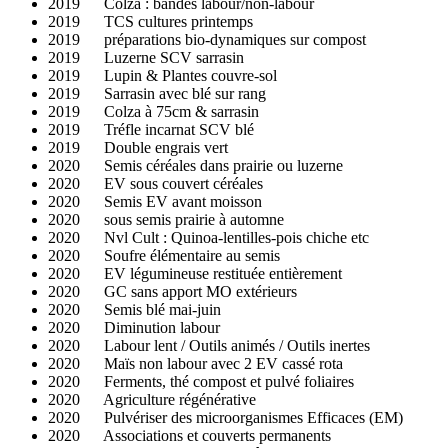
2019 Colza : bandes labour/non-labour
2019 TCS cultures printemps
2019 préparations bio-dynamiques sur compost
2019 Luzerne SCV sarrasin
2019 Lupin & Plantes couvre-sol
2019 Sarrasin avec blé sur rang
2019 Colza à 75cm & sarrasin
2019 Tréfle incarnat SCV blé
2019 Double engrais vert
2020 Semis céréales dans prairie ou luzerne
2020 EV sous couvert céréales
2020 Semis EV avant moisson
2020 sous semis prairie à automne
2020 Nvl Cult : Quinoa-lentilles-pois chiche etc
2020 Soufre élémentaire au semis
2020 EV légumineuse restituée entièrement
2020 GC sans apport MO extérieurs
2020 Semis blé mai-juin
2020 Diminution labour
2020 Labour lent / Outils animés / Outils inertes
2020 Maïs non labour avec 2 EV cassé rota
2020 Ferments, thé compost et pulvé foliaires
2020 Agriculture régénérative
2020 Pulvériser des microorganismes Efficaces (EM)
2020 Associations et couverts permanents