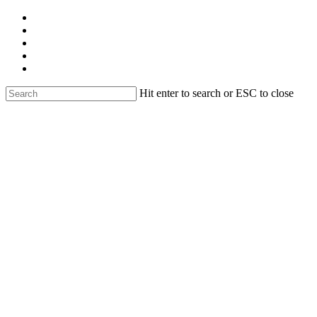
Skip
facebook
to
linkedin
main
youtube
content
instagram
email
Hit enter to search or ESC to close
Close
Search