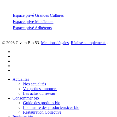
Espace privé
Espace privé Grandes Cultures
Espace privé Maraîchers
Espace privé Adhérents
© 2026 Civam Bio 53.
Mentions légales
.
Réalisé siiimplement.
.
facebook
linkedin
youtube
instagram
email
Close
Actualités
Menu
Nos actualités
Vos petites annonces
Les actus du réseau
Consommer bio
Guide des produits bio
L’annuaire des producteur.ices bio
Restauration Collective
Produire bio