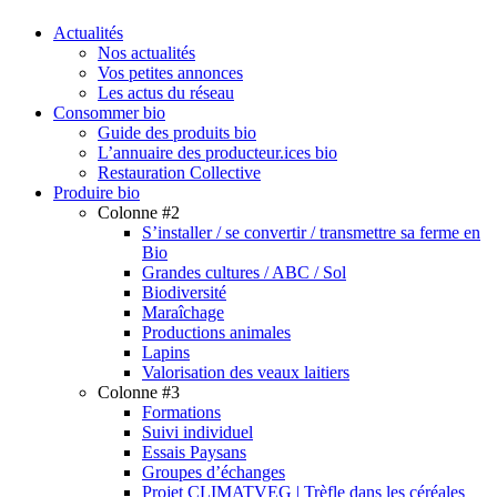
search
Menu
Actualités
Nos actualités
Vos petites annonces
Les actus du réseau
Consommer bio
Guide des produits bio
L’annuaire des producteur.ices bio
Restauration Collective
Produire bio
Colonne #2
S’installer / se convertir / transmettre sa ferme en
Bio
Grandes cultures / ABC / Sol
Biodiversité
Maraîchage
Productions animales
Lapins
Valorisation des veaux laitiers
Colonne #3
Formations
Suivi individuel
Essais Paysans
Groupes d’échanges
Projet CLIMATVEG | Trèfle dans les céréales