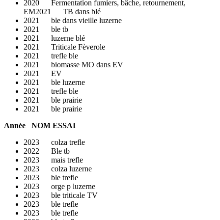
2020 Fermentation fumiers, bâche, retournement,
EM2021 TB dans blé
2021 ble dans vieille luzerne
2021 ble tb
2021 luzerne blé
2021 Triticale Fèverole
2021 trefle ble
2021 biomasse MO dans EV
2021 EV
2021 ble luzerne
2021 trefle ble
2021 ble prairie
2021 ble prairie
Année NOM ESSAI
2023 colza trefle
2022 Ble tb
2023 mais trefle
2023 colza luzerne
2023 ble trefle
2023 orge p luzerne
2023 ble triticale TV
2023 ble trefle
2023 ble trefle