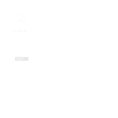
Contactez-nous
Zone Artisanale de la Fonterie
Impasse des tailleurs
53810 Changé