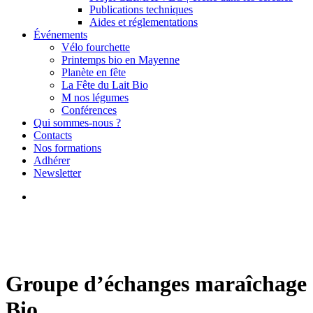
Publications techniques
Aides et réglementations
Événements
Vélo fourchette
Printemps bio en Mayenne
Planète en fête
La Fête du Lait Bio
M nos légumes
Conférences
Qui sommes-nous ?
Contacts
Nos formations
Adhérer
Newsletter
search
Groupe d’échanges maraîchage
Bio