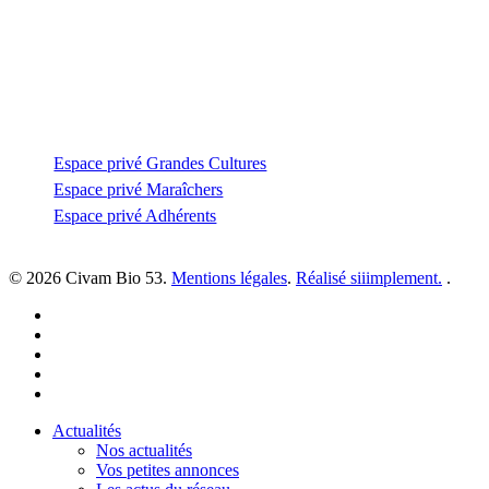
—
coordination@civambio53.fr
02 43 53 93 93
Espace privé
Espace privé Grandes Cultures
Espace privé Maraîchers
Espace privé Adhérents
© 2026 Civam Bio 53.
Mentions légales
.
Réalisé siiimplement.
.
facebook
linkedin
youtube
instagram
email
Close
Actualités
Menu
Nos actualités
Vos petites annonces