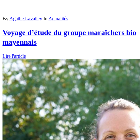
By
Agathe Lavalley
In
Actualités
Voyage d’étude du groupe maraîchers bio
mayennais
Lire l'article