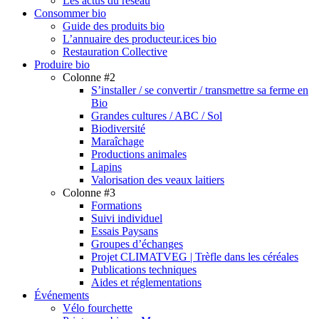
Les actus du réseau
Consommer bio
Guide des produits bio
L’annuaire des producteur.ices bio
Restauration Collective
Produire bio
Colonne #2
S’installer / se convertir / transmettre sa ferme en
Bio
Grandes cultures / ABC / Sol
Biodiversité
Maraîchage
Productions animales
Lapins
Valorisation des veaux laitiers
Colonne #3
Formations
Suivi individuel
Essais Paysans
Groupes d’échanges
Projet CLIMATVEG | Trèfle dans les céréales
Publications techniques
Aides et réglementations
Événements
Vélo fourchette