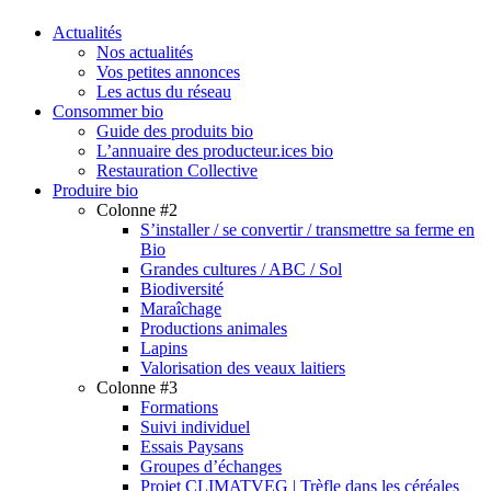
search
Menu
Actualités
Nos actualités
Vos petites annonces
Les actus du réseau
Consommer bio
Guide des produits bio
L’annuaire des producteur.ices bio
Restauration Collective
Produire bio
Colonne #2
S’installer / se convertir / transmettre sa ferme en
Bio
Grandes cultures / ABC / Sol
Biodiversité
Maraîchage
Productions animales
Lapins
Valorisation des veaux laitiers
Colonne #3
Formations
Suivi individuel
Essais Paysans
Groupes d’échanges
Projet CLIMATVEG | Trèfle dans les céréales