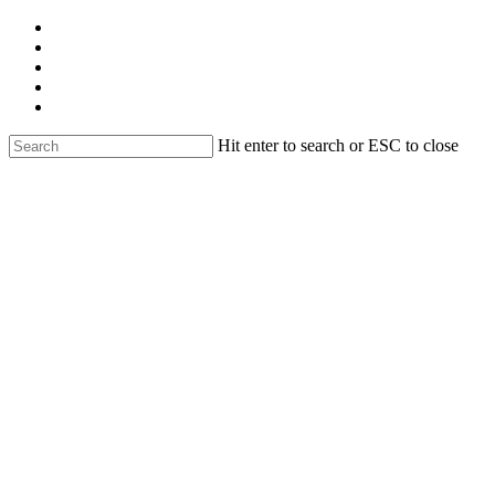
Skip
facebook
to
linkedin
main
youtube
content
instagram
email
Hit enter to search or ESC to close
Close
Search