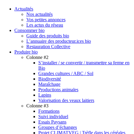
search
Menu
Actualités
Nos actualités
Vos petites annonces
Les actus du réseau
Consommer bio
Guide des produits bio
L’annuaire des producteur.ices bio
Restauration Collective
Produire bio
Colonne #2
S’installer / se convertir / transmettre sa ferme en
Bio
Grandes cultures / ABC / Sol
Biodiversité
Maraîchage
Productions animales
Lapins
Valorisation des veaux laitiers
Colonne #3
Formations
Suivi individuel
Essais Paysans
Groupes d’échanges
Projet CLIMATVEG | Trèfle dans les céréales