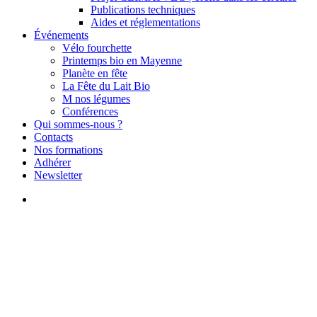
Publications techniques
Aides et réglementations
Événements
Vélo fourchette
Printemps bio en Mayenne
Planète en fête
La Fête du Lait Bio
M nos légumes
Conférences
Qui sommes-nous ?
Contacts
Nos formations
Adhérer
Newsletter
search
Actualités
Actus du reseau
Mobilisation FNAB du 7
février à Paris · Bilan