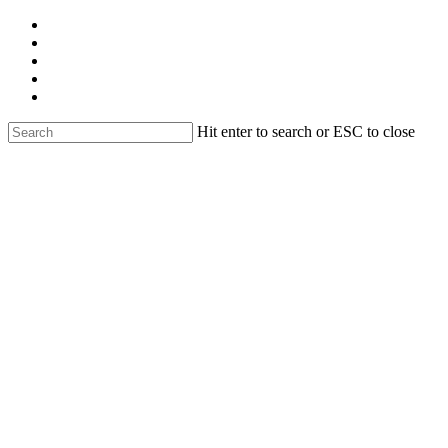
Skip
facebook
to
linkedin
main
youtube
content
instagram
email
Hit enter to search or ESC to close
Close
Search