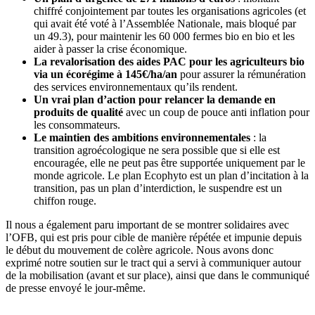
chiffré conjointement par toutes les organisations agricoles (et
qui avait été voté à l’Assemblée Nationale, mais bloqué par
un 49.3), pour maintenir les 60 000 fermes bio en bio et les
aider à passer la crise économique.
L
a revalorisation des aides PAC pour les agriculteurs bio
via un écorégime à 145€/ha/an
pour assurer la rémunération
des services environnementaux qu’ils rendent.
Un vrai plan d’action pour relancer la demande en
produits de qualité
avec un coup de pouce anti inflation pour
les consommateurs.
L
e maintien des ambitions environnementales
: la
transition agroécologique ne sera possible que si elle est
encouragée, elle ne peut pas être supportée uniquement par le
monde agricole. Le plan Ecophyto est un plan d’incitation à la
transition, pas un plan d’interdiction, le suspendre est un
chiffon rouge.
Il nous a également paru important de se montrer solidaires avec
l’OFB, qui est pris pour cible de manière répétée et impunie depuis
le début du mouvement de colère agricole. Nous avons donc
exprimé notre soutien sur le tract qui a servi à communiquer autour
de la mobilisation (avant et sur place), ainsi que dans le communiqué
de presse envoyé le jour-même.