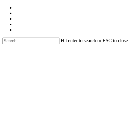
Skip
facebook
to
linkedin
main
youtube
content
instagram
email
Hit enter to search or ESC to close
Close
Search