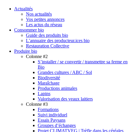
search
Menu
Actualités
Nos actualités
Vos petites annonces
Les actus du réseau
Consommer bio
Guide des produits bio
L’annuaire des producteur.ices bio
Restauration Collective
Produire bio
Colonne #2
S’installer / se convertir / transmettre sa ferme en
Bio
Grandes cultures / ABC / Sol
Biodiversité
Maraîchage
Productions animales
Lapins
Valorisation des veaux laitiers
Colonne #3
Formations
Suivi individuel
Essais Paysans
Groupes d’échanges
Projet CLIMATVEG | Trèfle dans les céréales