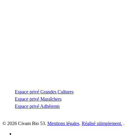
Contactez-nous
Zone Artisanale de la Fonterie
Impasse des tailleurs
53810 Changé
—
coordination@civambio53.fr
02 43 53 93 93
Espace privé
Espace privé Grandes Cultures
Espace privé Maraîchers
Espace privé Adhérents
© 2026 Civam Bio 53.
Mentions légales
.
Réalisé siiimplement.
.
facebook