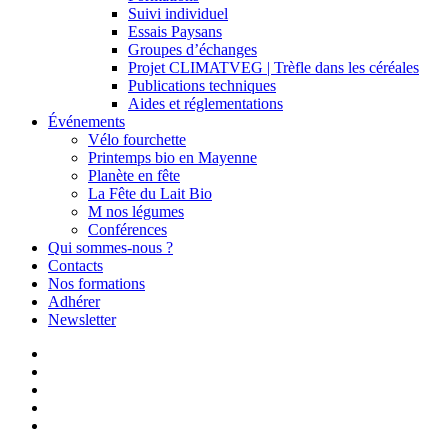
Suivi individuel
Essais Paysans
Groupes d’échanges
Projet CLIMATVEG | Trèfle dans les céréales
Publications techniques
Aides et réglementations
Événements
Vélo fourchette
Printemps bio en Mayenne
Planète en fête
La Fête du Lait Bio
M nos légumes
Conférences
Qui sommes-nous ?
Contacts
Nos formations
Adhérer
Newsletter
facebook
linkedin
youtube
instagram
email