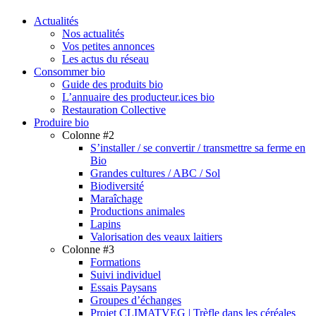
search
Menu
Actualités
Nos actualités
Vos petites annonces
Les actus du réseau
Consommer bio
Guide des produits bio
L’annuaire des producteur.ices bio
Restauration Collective
Produire bio
Colonne #2
S’installer / se convertir / transmettre sa ferme en
Bio
Grandes cultures / ABC / Sol
Biodiversité
Maraîchage
Productions animales
Lapins
Valorisation des veaux laitiers
Colonne #3
Formations
Suivi individuel
Essais Paysans
Groupes d’échanges
Projet CLIMATVEG | Trèfle dans les céréales