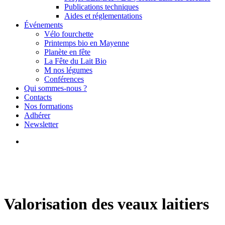
Publications techniques
Aides et réglementations
Événements
Vélo fourchette
Printemps bio en Mayenne
Planète en fête
La Fête du Lait Bio
M nos légumes
Conférences
Qui sommes-nous ?
Contacts
Nos formations
Adhérer
Newsletter
search
Valorisation des veaux laitiers