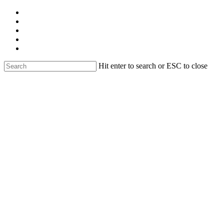
Skip
facebook
to
linkedin
main
youtube
content
instagram
email
Hit enter to search or ESC to close
Close
Search