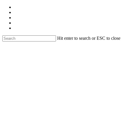
Skip
facebook
to
linkedin
main
youtube
content
instagram
email
Hit enter to search or ESC to close
Close
Search