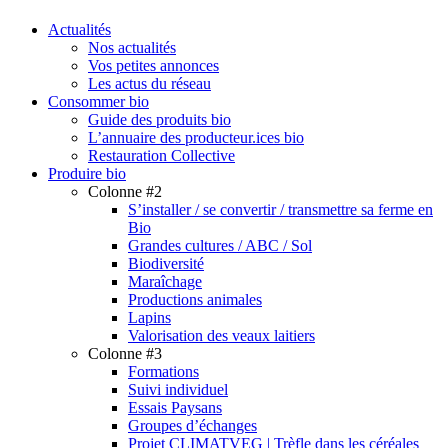
search
Menu
Actualités
Nos actualités
Vos petites annonces
Les actus du réseau
Consommer bio
Guide des produits bio
L’annuaire des producteur.ices bio
Restauration Collective
Produire bio
Colonne #2
S’installer / se convertir / transmettre sa ferme en
Bio
Grandes cultures / ABC / Sol
Biodiversité
Maraîchage
Productions animales
Lapins
Valorisation des veaux laitiers
Colonne #3
Formations
Suivi individuel
Essais Paysans
Groupes d’échanges
Projet CLIMATVEG | Trèfle dans les céréales