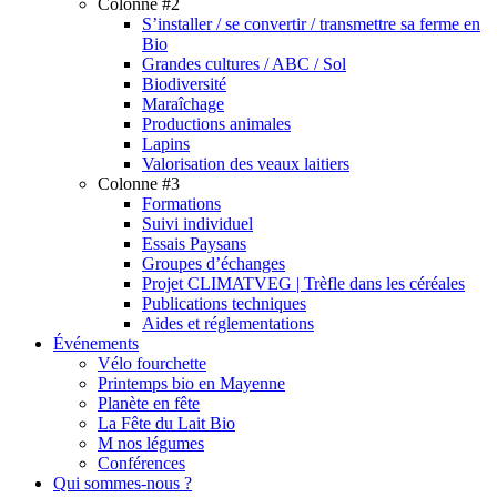
Colonne #2
S’installer / se convertir / transmettre sa ferme en
Bio
Grandes cultures / ABC / Sol
Biodiversité
Maraîchage
Productions animales
Lapins
Valorisation des veaux laitiers
Colonne #3
Formations
Suivi individuel
Essais Paysans
Groupes d’échanges
Projet CLIMATVEG | Trèfle dans les céréales
Publications techniques
Aides et réglementations
Événements
Vélo fourchette
Printemps bio en Mayenne
Planète en fête
La Fête du Lait Bio
M nos légumes
Conférences
Qui sommes-nous ?