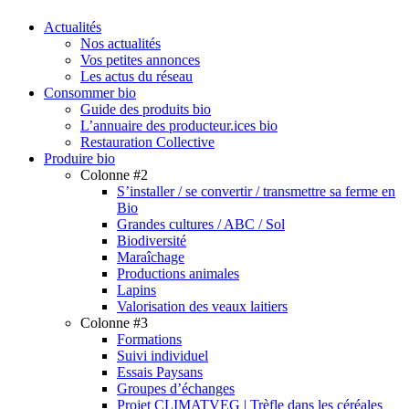
search
Menu
Actualités
Nos actualités
Vos petites annonces
Les actus du réseau
Consommer bio
Guide des produits bio
L’annuaire des producteur.ices bio
Restauration Collective
Produire bio
Colonne #2
S’installer / se convertir / transmettre sa ferme en
Bio
Grandes cultures / ABC / Sol
Biodiversité
Maraîchage
Productions animales
Lapins
Valorisation des veaux laitiers
Colonne #3
Formations
Suivi individuel
Essais Paysans
Groupes d’échanges
Projet CLIMATVEG | Trèfle dans les céréales