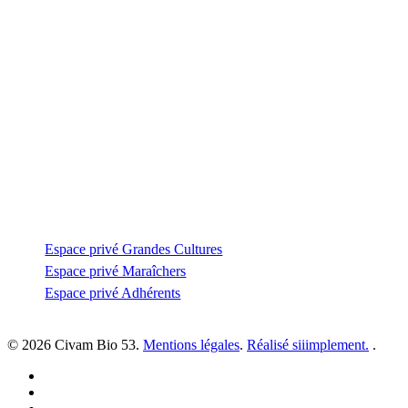
Contactez-nous
Zone Artisanale de la Fonterie
Impasse des tailleurs
53810 Changé
—
coordination@civambio53.fr
02 43 53 93 93
Espace privé
Espace privé Grandes Cultures
Espace privé Maraîchers
Espace privé Adhérents
© 2026 Civam Bio 53.
Mentions légales
.
Réalisé siiimplement.
.
facebook
linkedin
youtube