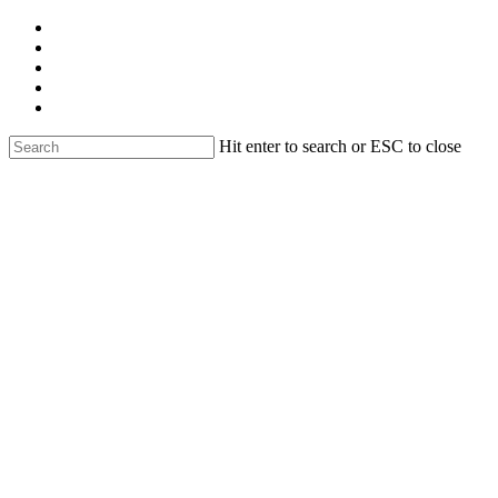
Skip
facebook
to
linkedin
main
youtube
content
instagram
email
Hit enter to search or ESC to close
Close
Search