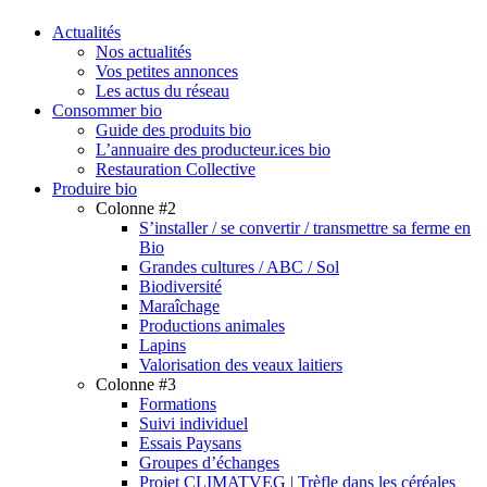
search
Menu
Actualités
Nos actualités
Vos petites annonces
Les actus du réseau
Consommer bio
Guide des produits bio
L’annuaire des producteur.ices bio
Restauration Collective
Produire bio
Colonne #2
S’installer / se convertir / transmettre sa ferme en
Bio
Grandes cultures / ABC / Sol
Biodiversité
Maraîchage
Productions animales
Lapins
Valorisation des veaux laitiers
Colonne #3
Formations
Suivi individuel
Essais Paysans
Groupes d’échanges
Projet CLIMATVEG | Trèfle dans les céréales