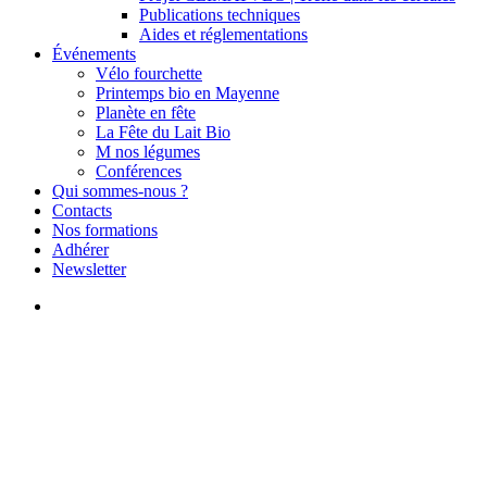
Publications techniques
Aides et réglementations
Événements
Vélo fourchette
Printemps bio en Mayenne
Planète en fête
La Fête du Lait Bio
M nos légumes
Conférences
Qui sommes-nous ?
Contacts
Nos formations
Adhérer
Newsletter
search
Actualités
Maraîchage
Groupe maraîchers : retour sur
les 2 formations techniques