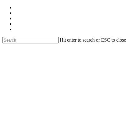
Skip
facebook
to
linkedin
main
youtube
content
instagram
email
Hit enter to search or ESC to close
Close
Search