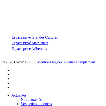
53810 Changé
—
coordination@civambio53.fr
02 43 53 93 93
Espace privé
Espace privé Grandes Cultures
Espace privé Maraîchers
Espace privé Adhérents
© 2026 Civam Bio 53.
Mentions légales
.
Réalisé siiimplement.
.
facebook
linkedin
youtube
instagram
email
Close
Actualités
Menu
Nos actualités
Vos petites annonces