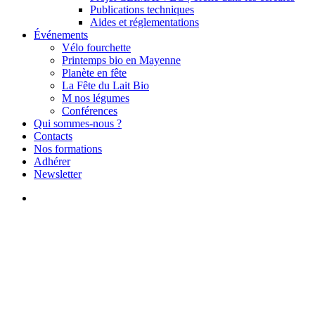
Publications techniques
Aides et réglementations
Événements
Vélo fourchette
Printemps bio en Mayenne
Planète en fête
La Fête du Lait Bio
M nos légumes
Conférences
Qui sommes-nous ?
Contacts
Nos formations
Adhérer
Newsletter
search
Actualités
Matières organique | Suivi de la
valeur des effluents 2025