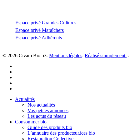
Espace privé
Espace privé Grandes Cultures
Espace privé Maraîchers
Espace privé Adhérents
© 2026 Civam Bio 53.
Mentions légales
.
Réalisé siiimplement.
.
facebook
linkedin
youtube
instagram
email
Close
Actualités
Menu
Nos actualités
Vos petites annonces
Les actus du réseau
Consommer bio
Guide des produits bio
L’annuaire des producteur.ices bio
Restauration Collective