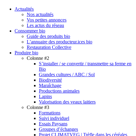
search
Menu
Actualités
Nos actualités
Vos petites annonces
Les actus du réseau
Consommer bio
Guide des produits bio
L’annuaire des producteur.ices bio
Restauration Collective
Produire bio
Colonne #2
S’installer / se convertir / transmettre sa ferme en
Bio
Grandes cultures / ABC / Sol
Biodiversité
Maraîchage
Productions animales
Lapins
Valorisation des veaux laitiers
Colonne #3
Formations
Suivi individuel
Essais Paysans
Groupes d’échanges
Projet CLIMATVEG | Trèfle dans les céréales