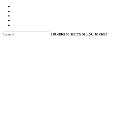
Skip
facebook
to
linkedin
main
youtube
content
instagram
email
Hit enter to search or ESC to close
Close
Search