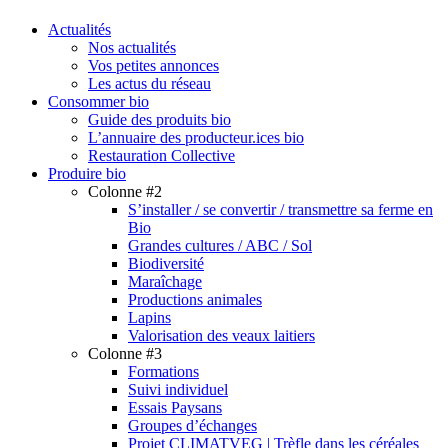
search
Menu
Actualités
Nos actualités
Vos petites annonces
Les actus du réseau
Consommer bio
Guide des produits bio
L’annuaire des producteur.ices bio
Restauration Collective
Produire bio
Colonne #2
S’installer / se convertir / transmettre sa ferme en
Bio
Grandes cultures / ABC / Sol
Biodiversité
Maraîchage
Productions animales
Lapins
Valorisation des veaux laitiers
Colonne #3
Formations
Suivi individuel
Essais Paysans
Groupes d’échanges
Projet CLIMATVEG | Trèfle dans les céréales