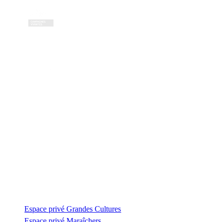
Contactez-nous
Zone Artisanale de la Fonterie
Impasse des tailleurs
53810 Changé
—
coordination@civambio53.fr
02 43 53 93 93
Espace privé
Espace privé Grandes Cultures
Espace privé Maraîchers