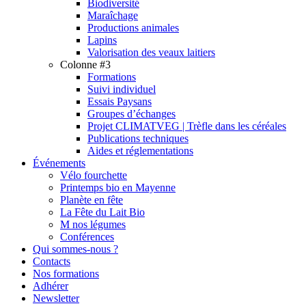
Biodiversité
Maraîchage
Productions animales
Lapins
Valorisation des veaux laitiers
Colonne #3
Formations
Suivi individuel
Essais Paysans
Groupes d’échanges
Projet CLIMATVEG | Trèfle dans les céréales
Publications techniques
Aides et réglementations
Événements
Vélo fourchette
Printemps bio en Mayenne
Planète en fête
La Fête du Lait Bio
M nos légumes
Conférences
Qui sommes-nous ?
Contacts
Nos formations
Adhérer
Newsletter