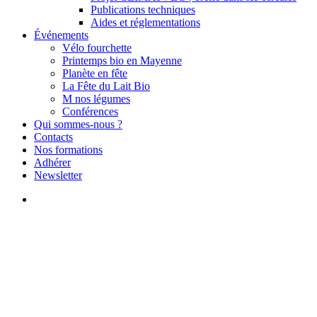
Publications techniques
Aides et réglementations
Événements
Vélo fourchette
Printemps bio en Mayenne
Planète en fête
La Fête du Lait Bio
M nos légumes
Conférences
Qui sommes-nous ?
Contacts
Nos formations
Adhérer
Newsletter
search
Actualités
Mobilisation à Laval samedi 2
mars à 10h !