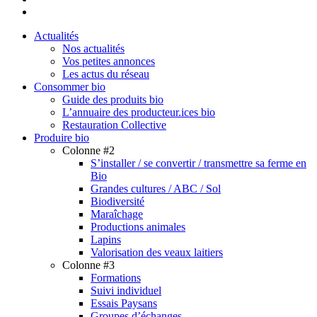
email
Close
Actualités
Menu
Nos actualités
Vos petites annonces
Les actus du réseau
Consommer bio
Guide des produits bio
L’annuaire des producteur.ices bio
Restauration Collective
Produire bio
Colonne #2
S’installer / se convertir / transmettre sa ferme en
Bio
Grandes cultures / ABC / Sol
Biodiversité
Maraîchage
Productions animales
Lapins
Valorisation des veaux laitiers
Colonne #3
Formations
Suivi individuel
Essais Paysans
Groupes d’échanges