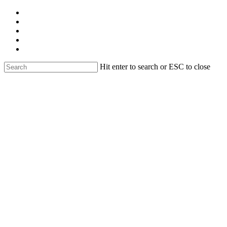
Skip
facebook
to
linkedin
main
youtube
content
instagram
email
Hit enter to search or ESC to close
Close
Search