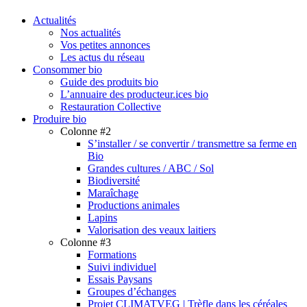
search
Menu
Actualités
Nos actualités
Vos petites annonces
Les actus du réseau
Consommer bio
Guide des produits bio
L’annuaire des producteur.ices bio
Restauration Collective
Produire bio
Colonne #2
S’installer / se convertir / transmettre sa ferme en
Bio
Grandes cultures / ABC / Sol
Biodiversité
Maraîchage
Productions animales
Lapins
Valorisation des veaux laitiers
Colonne #3
Formations
Suivi individuel
Essais Paysans
Groupes d’échanges
Projet CLIMATVEG | Trèfle dans les céréales