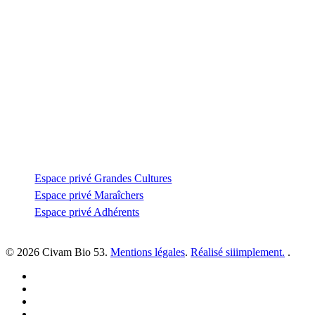
Contactez-nous
Zone Artisanale de la Fonterie
Impasse des tailleurs
53810 Changé
—
coordination@civambio53.fr
02 43 53 93 93
Espace privé
Espace privé Grandes Cultures
Espace privé Maraîchers
Espace privé Adhérents
© 2026 Civam Bio 53.
Mentions légales
.
Réalisé siiimplement.
.
facebook
linkedin
youtube
instagram