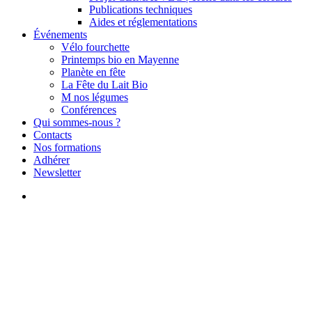
Publications techniques
Aides et réglementations
Événements
Vélo fourchette
Printemps bio en Mayenne
Planète en fête
La Fête du Lait Bio
M nos légumes
Conférences
Qui sommes-nous ?
Contacts
Nos formations
Adhérer
Newsletter
search
Actus du reseau
Marché de Noël du Court
Circuit | Vendredi 13 Décembre