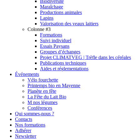
Biodiversité
Maraîchage
Productions animales
Lapins
Valorisation des veaux laitiers
Colonne #3
Formations
Suivi individuel
Essais Paysans
Groupes d’échanges
Projet CLIMATVEG | Trèfle dans les céréales
Publications techniques
Aides et réglementations
Événements
Vélo fourchette
Printemps bio en Mayenne
Planète en fête
La Fête du Lait Bio
M nos légumes
Conférences
Qui sommes-nous ?
Contacts
Nos formations
Adhérer
Newsletter