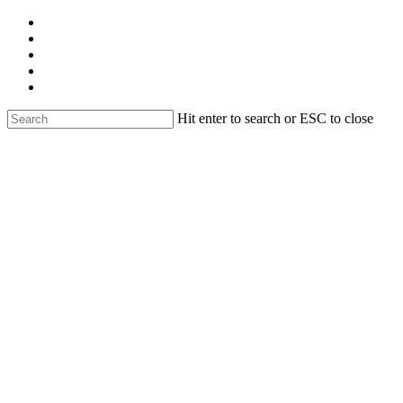
Skip
facebook
to
linkedin
main
youtube
content
instagram
email
Hit enter to search or ESC to close
Close
Search