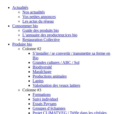
search
Menu
Actualités
Nos actualités
Vos petites annonces
Les actus du réseau
Consommer bio
Guide des produits bio
L’annuaire des producteur.ices bio
Restauration Collective
Produire bio
Colonne #2
S’installer / se convertir / transmettre sa ferme en
Bio
Grandes cultures / ABC / Sol
Biodiversité
Maraîchage
Productions animales
Lapins
Valorisation des veaux laitiers
Colonne #3
Formations
Suivi individuel
Essais Paysans
Groupes d’échanges
Projet CLIMATVEG | Trèfle dans les céréales