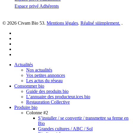
Espace privé Adhérents
© 2026 Civam Bio 53.
Mentions légales
.
Réalisé siiimplement.
.
facebook
linkedin
youtube
instagram
email
Close
Actualités
Menu
Nos actualités
Vos petites annonces
Les actus du réseau
Consommer bio
Guide des produits bio
L’annuaire des producteur.ices bio
Restauration Collective
Produire bio
Colonne #2
S’installer / se convertir / transmettre sa ferme en
Bio
Grandes cultures / ABC / Sol