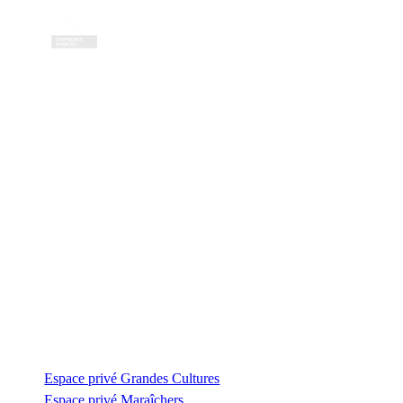
Contactez-nous
Zone Artisanale de la Fonterie
Impasse des tailleurs
53810 Changé
—
coordination@civambio53.fr
02 43 53 93 93
Espace privé
Espace privé Grandes Cultures
Espace privé Maraîchers