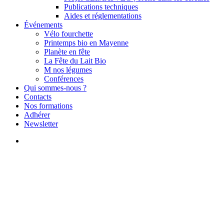
Publications techniques
Aides et réglementations
Événements
Vélo fourchette
Printemps bio en Mayenne
Planète en fête
La Fête du Lait Bio
M nos légumes
Conférences
Qui sommes-nous ?
Contacts
Nos formations
Adhérer
Newsletter
search
Veaux laitiers
RENCONTRE | Valorisation
des veaux laitiers en Basse