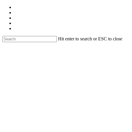
Skip
facebook
to
linkedin
main
youtube
content
instagram
email
Hit enter to search or ESC to close
Close
Search