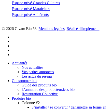
Espace privé Grandes Cultures
Espace privé Maraîchers
Espace privé Adhérents
© 2026 Civam Bio 53.
Mentions légales
.
Réalisé siiimplement.
.
facebook
linkedin
youtube
instagram
email
Close
Actualités
Menu
Nos actualités
Vos petites annonces
Les actus du réseau
Consommer bio
Guide des produits bio
L’annuaire des producteur.ices bio
Restauration Collective
Produire bio
Colonne #2
S’installer / se convertir / transmettre sa ferme en