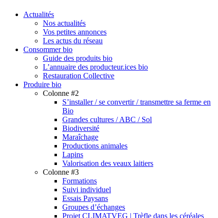
search
Menu
Actualités
Nos actualités
Vos petites annonces
Les actus du réseau
Consommer bio
Guide des produits bio
L’annuaire des producteur.ices bio
Restauration Collective
Produire bio
Colonne #2
S’installer / se convertir / transmettre sa ferme en
Bio
Grandes cultures / ABC / Sol
Biodiversité
Maraîchage
Productions animales
Lapins
Valorisation des veaux laitiers
Colonne #3
Formations
Suivi individuel
Essais Paysans
Groupes d’échanges
Projet CLIMATVEG | Trèfle dans les céréales