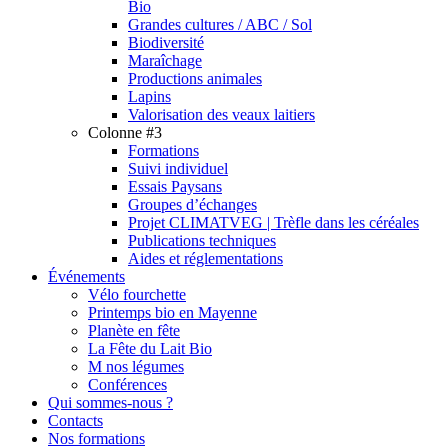
Bio
Grandes cultures / ABC / Sol
Biodiversité
Maraîchage
Productions animales
Lapins
Valorisation des veaux laitiers
Colonne #3
Formations
Suivi individuel
Essais Paysans
Groupes d’échanges
Projet CLIMATVEG | Trèfle dans les céréales
Publications techniques
Aides et réglementations
Événements
Vélo fourchette
Printemps bio en Mayenne
Planète en fête
La Fête du Lait Bio
M nos légumes
Conférences
Qui sommes-nous ?
Contacts
Nos formations