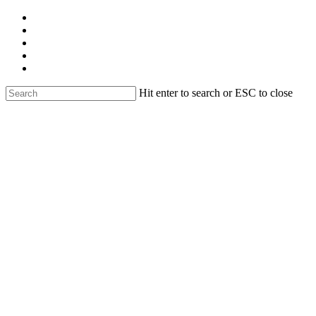
Skip
facebook
to
linkedin
main
youtube
content
instagram
email
Hit enter to search or ESC to close
Close
Search