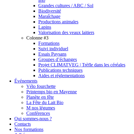
Bio
Grandes cultures / ABC / Sol
Biodiversité
Maraîchage
Productions animales
Lapins
Valorisation des veaux laitiers
Colonne #3
Formations
Suivi individuel
Essais Paysans
Groupes d’échanges
Projet CLIMATVEG | Trèfle dans les céréales
Publications techniques
Aides et réglementations
Événements
Vélo fourchette
Printemps bio en Mayenne
Planète en fête
La Fête du Lait Bio
M nos légumes
Conférences
Qui sommes-nous ?
Contacts
Nos formations