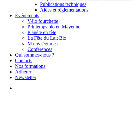
Publications techniques
Aides et réglementations
Événements
Vélo fourchette
Printemps bio en Mayenne
Planète en fête
La Fête du Lait Bio
M nos légumes
Conférences
Qui sommes-nous ?
Contacts
Nos formations
Adhérer
Newsletter
search
Actualités
Retour sur la ferme ouverte
scolaire | MFR de la Futaie