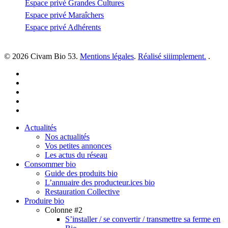
Espace privé Grandes Cultures
Espace privé Maraîchers
Espace privé Adhérents
© 2026 Civam Bio 53.
Mentions légales
.
Réalisé siiimplement.
.
facebook
linkedin
youtube
instagram
email
Close
Actualités
Menu
Nos actualités
Vos petites annonces
Les actus du réseau
Consommer bio
Guide des produits bio
L’annuaire des producteur.ices bio
Restauration Collective
Produire bio
Colonne #2
S’installer / se convertir / transmettre sa ferme en