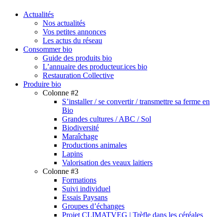
search
Menu
Actualités
Nos actualités
Vos petites annonces
Les actus du réseau
Consommer bio
Guide des produits bio
L’annuaire des producteur.ices bio
Restauration Collective
Produire bio
Colonne #2
S’installer / se convertir / transmettre sa ferme en
Bio
Grandes cultures / ABC / Sol
Biodiversité
Maraîchage
Productions animales
Lapins
Valorisation des veaux laitiers
Colonne #3
Formations
Suivi individuel
Essais Paysans
Groupes d’échanges
Projet CLIMATVEG | Trèfle dans les céréales