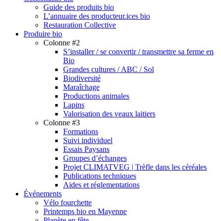
Guide des produits bio
L’annuaire des producteur.ices bio
Restauration Collective
Produire bio
Colonne #2
S’installer / se convertir / transmettre sa ferme en
Bio
Grandes cultures / ABC / Sol
Biodiversité
Maraîchage
Productions animales
Lapins
Valorisation des veaux laitiers
Colonne #3
Formations
Suivi individuel
Essais Paysans
Groupes d’échanges
Projet CLIMATVEG | Trèfle dans les céréales
Publications techniques
Aides et réglementations
Événements
Vélo fourchette
Printemps bio en Mayenne
Planète en fête