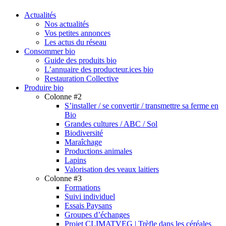
search
Menu
Actualités
Nos actualités
Vos petites annonces
Les actus du réseau
Consommer bio
Guide des produits bio
L’annuaire des producteur.ices bio
Restauration Collective
Produire bio
Colonne #2
S’installer / se convertir / transmettre sa ferme en
Bio
Grandes cultures / ABC / Sol
Biodiversité
Maraîchage
Productions animales
Lapins
Valorisation des veaux laitiers
Colonne #3
Formations
Suivi individuel
Essais Paysans
Groupes d’échanges
Projet CLIMATVEG | Trèfle dans les céréales