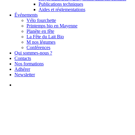
Publications techniques
Aides et réglementations
Événements
Vélo fourchette
Printemps bio en Mayenne
Planète en fête
La Fête du Lait Bio
M nos légumes
Conférences
Qui sommes-nous ?
Contacts
Nos formations
Adhérer
Newsletter
search
Actualités
Vidéo : retour sur nos actions
en 2024 (rapport d’activité)