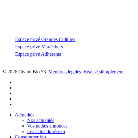
coordination@civambio53.fr
02 43 53 93 93
Espace privé
Espace privé Grandes Cultures
Espace privé Maraîchers
Espace privé Adhérents
© 2026 Civam Bio 53.
Mentions légales
.
Réalisé siiimplement.
.
facebook
linkedin
youtube
instagram
email
Close
Actualités
Menu
Nos actualités
Vos petites annonces
Les actus du réseau
Consommer bio