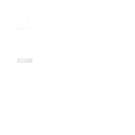
Contactez-nous
Zone Artisanale de la Fonterie
Impasse des tailleurs
53810 Changé
—