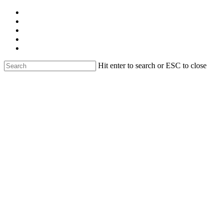
Skip
facebook
to
linkedin
main
youtube
content
instagram
email
Hit enter to search or ESC to close
Close
Search