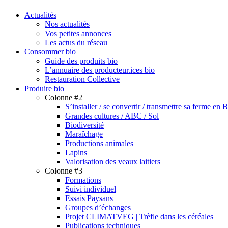
search
Menu
Actualités
Nos actualités
Vos petites annonces
Les actus du réseau
Consommer bio
Guide des produits bio
L’annuaire des producteur.ices bio
Restauration Collective
Produire bio
Colonne #2
S’installer / se convertir / transmettre sa ferme en 
Grandes cultures / ABC / Sol
Biodiversité
Maraîchage
Productions animales
Lapins
Valorisation des veaux laitiers
Colonne #3
Formations
Suivi individuel
Essais Paysans
Groupes d’échanges
Projet CLIMATVEG | Trèfle dans les céréales
Publications techniques