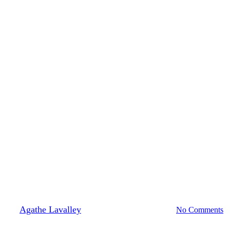
Actualités
tenez nos actions, adhérez en 20
By
Agathe Lavalley
08/02/2026
février 10th, 2026
No Comments