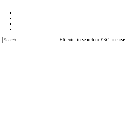
Skip
facebook
to
linkedin
main
youtube
content
instagram
email
Hit enter to search or ESC to close
Close
Search