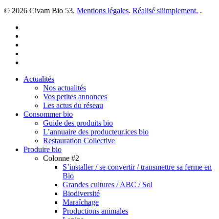
© 2026 Civam Bio 53.
Mentions légales
.
Réalisé siiimplement.
.
facebook
linkedin
youtube
instagram
email
Close
Actualités
Menu
Nos actualités
Vos petites annonces
Les actus du réseau
Consommer bio
Guide des produits bio
L’annuaire des producteur.ices bio
Restauration Collective
Produire bio
Colonne #2
S’installer / se convertir / transmettre sa ferme en
Bio
Grandes cultures / ABC / Sol
Biodiversité
Maraîchage
Productions animales