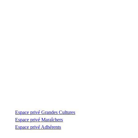
Contactez-nous
Zone Artisanale de la Fonterie
Impasse des tailleurs
53810 Changé
—
coordination@civambio53.fr
02 43 53 93 93
Espace privé
Espace privé Grandes Cultures
Espace privé Maraîchers
Espace privé Adhérents