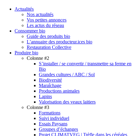
search
Menu
Actualités
Nos actualités
Vos petites annonces
Les actus du réseau
Consommer bio
Guide des produits bio
L’annuaire des producteur.ices bio
Restauration Collective
Produire bio
Colonne #2
S’installer / se convertir / transmettre sa ferme en
Bio
Grandes cultures / ABC / Sol
Biodiversité
Maraîchage
Productions animales
Lapins
Valorisation des veaux laitiers
Colonne #3
Formations
Suivi individuel
Essais Paysans
Groupes d’échanges
Projet CLIMATVEG | Trèfle dans les céréales