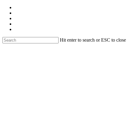
Skip
facebook
to
linkedin
main
youtube
content
instagram
email
Hit enter to search or ESC to close
Close
Search