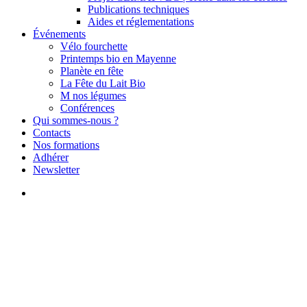
Publications techniques
Aides et réglementations
Événements
Vélo fourchette
Printemps bio en Mayenne
Planète en fête
La Fête du Lait Bio
M nos légumes
Conférences
Qui sommes-nous ?
Contacts
Nos formations
Adhérer
Newsletter
search
Actualités
Maraîchage
Voyage d’étude du groupe
maraîchers bio mayennais