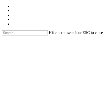
Skip
facebook
to
linkedin
main
youtube
content
instagram
email
Hit enter to search or ESC to close
Close
Search