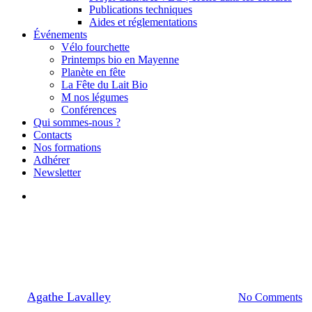
Publications techniques
Aides et réglementations
Événements
Vélo fourchette
Printemps bio en Mayenne
Planète en fête
La Fête du Lait Bio
M nos légumes
Conférences
Qui sommes-nous ?
Contacts
Nos formations
Adhérer
Newsletter
search
Actus du reseau
Label HVE : rejet du recours
By
Agathe Lavalley
10/02/2025
février 21st, 2025
No Comments