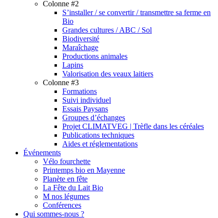
Colonne #2
S’installer / se convertir / transmettre sa ferme en
Bio
Grandes cultures / ABC / Sol
Biodiversité
Maraîchage
Productions animales
Lapins
Valorisation des veaux laitiers
Colonne #3
Formations
Suivi individuel
Essais Paysans
Groupes d’échanges
Projet CLIMATVEG | Trèfle dans les céréales
Publications techniques
Aides et réglementations
Événements
Vélo fourchette
Printemps bio en Mayenne
Planète en fête
La Fête du Lait Bio
M nos légumes
Conférences
Qui sommes-nous ?