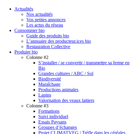
search
Menu
Actualités
Nos actualités
Vos petites annonces
Les actus du réseau
Consommer bio
Guide des produits bio
L’annuaire des producteur.ices bio
Restauration Collective
Produire bio
Colonne #2
S’installer / se convertir / transmettre sa ferme en
Bio
Grandes cultures / ABC / Sol
Biodiversité
Maraîchage
Productions animales
Lapins
Valorisation des veaux laitiers
Colonne #3
Formations
Suivi individuel
Essais Paysans
Groupes d’échanges
Projet CLIMATVEG | Trèfle dans les céréales