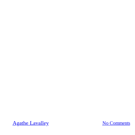
Veaux laitiers
 Groupe d’échange : Valorisatio
By
Agathe Lavalley
22/12/2020
mars 22nd, 2023
No Comments