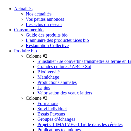
search
Menu
Actualités
Nos actualités
Vos petites annonces
Les actus du réseau
Consommer bio
Guide des produits bio
L’annuaire des producteur.ices bio
Restauration Collective
Produire bio
Colonne #2
S’installer / se convertir / transmettre sa ferme en 
Grandes cultures / ABC / Sol
Biodiversité
Maraîchage
Productions animales
Lapins
Valorisation des veaux laitiers
Colonne #3
Formations
Suivi individuel
Essais Paysans
Groupes d’échanges
Projet CLIMATVEG | Trèfle dans les céréales
Publications techniques