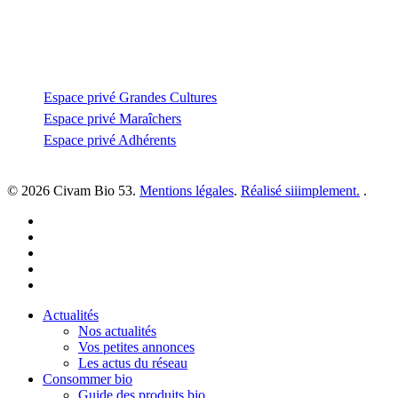
02 43 53 93 93
Espace privé
Espace privé Grandes Cultures
Espace privé Maraîchers
Espace privé Adhérents
© 2026 Civam Bio 53.
Mentions légales
.
Réalisé siiimplement.
.
facebook
linkedin
youtube
instagram
email
Close
Actualités
Menu
Nos actualités
Vos petites annonces
Les actus du réseau
Consommer bio
Guide des produits bio