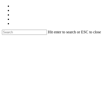
Skip
facebook
to
linkedin
main
youtube
content
instagram
email
Hit enter to search or ESC to close
Close
Search