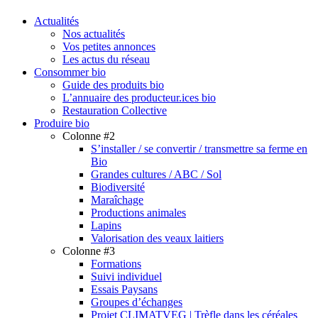
search
Menu
Actualités
Nos actualités
Vos petites annonces
Les actus du réseau
Consommer bio
Guide des produits bio
L’annuaire des producteur.ices bio
Restauration Collective
Produire bio
Colonne #2
S’installer / se convertir / transmettre sa ferme en
Bio
Grandes cultures / ABC / Sol
Biodiversité
Maraîchage
Productions animales
Lapins
Valorisation des veaux laitiers
Colonne #3
Formations
Suivi individuel
Essais Paysans
Groupes d’échanges
Projet CLIMATVEG | Trèfle dans les céréales