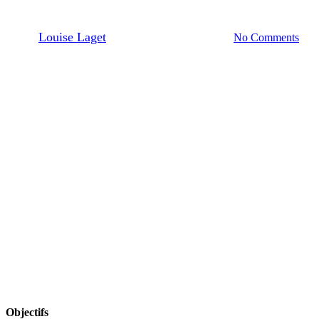
élevage Bio
By
Louise Laget
15/07/2025
juillet 28th, 2026
No Comments
Objectifs