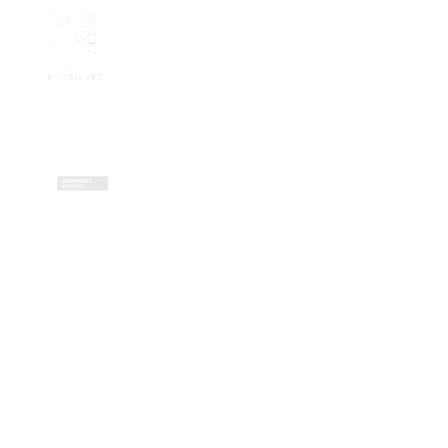
Contactez-nous
Zone Artisanale de la Fonterie
Impasse des tailleurs
53810 Changé
—
coordination@civambio53.fr