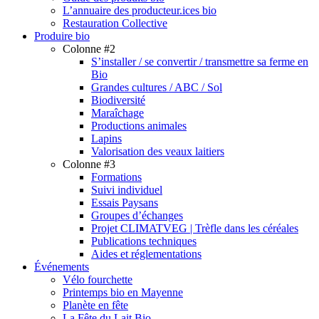
L’annuaire des producteur.ices bio
Restauration Collective
Produire bio
Colonne #2
S’installer / se convertir / transmettre sa ferme en
Bio
Grandes cultures / ABC / Sol
Biodiversité
Maraîchage
Productions animales
Lapins
Valorisation des veaux laitiers
Colonne #3
Formations
Suivi individuel
Essais Paysans
Groupes d’échanges
Projet CLIMATVEG | Trèfle dans les céréales
Publications techniques
Aides et réglementations
Événements
Vélo fourchette
Printemps bio en Mayenne
Planète en fête
La Fête du Lait Bio