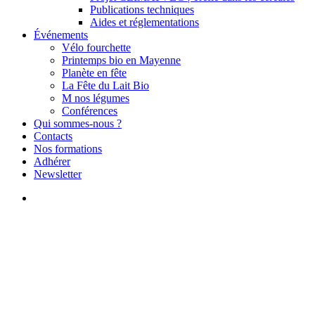
Publications techniques
Aides et réglementations
Événements
Vélo fourchette
Printemps bio en Mayenne
Planète en fête
La Fête du Lait Bio
M nos légumes
Conférences
Qui sommes-nous ?
Contacts
Nos formations
Adhérer
Newsletter
search
Formation
Groupes d'échanges
Connaître, comprendre et
accueillir la biodiversité en