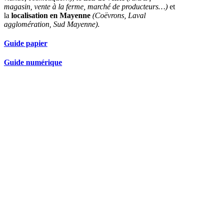
magasin, vente à la ferme, marché de producteurs…)
et
la
localisation en Mayenne
(Coëvrons, Laval
agglomération, Sud Mayenne).
Guide papier
Guide numérique
Nos partenaires réseau