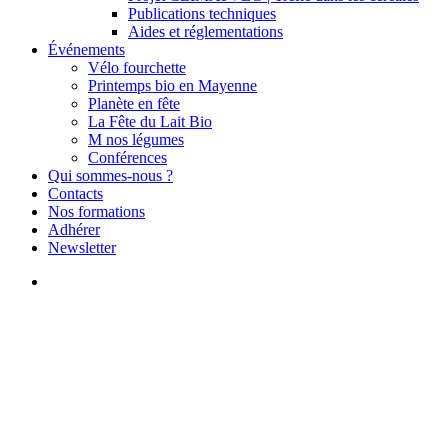
Publications techniques
Aides et réglementations
Événements
Vélo fourchette
Printemps bio en Mayenne
Planète en fête
La Fête du Lait Bio
M nos légumes
Conférences
Qui sommes-nous ?
Contacts
Nos formations
Adhérer
Newsletter
search
Conversion
Formation
Bâtir son projet d’exploitation
en AB