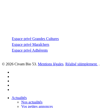
53810 Changé
—
coordination@civambio53.fr
02 43 53 93 93
Espace privé
Espace privé Grandes Cultures
Espace privé Maraîchers
Espace privé Adhérents
© 2026 Civam Bio 53.
Mentions légales
.
Réalisé siiimplement.
.
facebook
linkedin
youtube
instagram
email
Close
Actualités
Menu
Nos actualités
Vos petites annonces