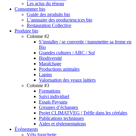
Les actus du réseau
Consommer bio
Guide des produits bio
L’annuaire des producteur.ices bio
Restauration Collective
Produire bio
Colonne #2
S’installer / se convertir / transmettre sa ferme en
Bio
Grandes cultures / ABC / Sol
Biodiversité
Maraîchage
Productions animales
Lapins
Valorisation des veaux laitiers
Colonne #3
Formations
Suivi individuel
Essais Paysans
Groupes d’échanges
Projet CLIMATVEG | Trèfle dans les céréales
Publications techniques
Aides et réglementations
Événements
Vélo fourchette