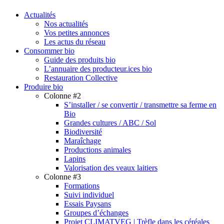
search
Menu
Actualités
Nos actualités
Vos petites annonces
Les actus du réseau
Consommer bio
Guide des produits bio
L’annuaire des producteur.ices bio
Restauration Collective
Produire bio
Colonne #2
S’installer / se convertir / transmettre sa ferme en
Bio
Grandes cultures / ABC / Sol
Biodiversité
Maraîchage
Productions animales
Lapins
Valorisation des veaux laitiers
Colonne #3
Formations
Suivi individuel
Essais Paysans
Groupes d’échanges
Projet CLIMATVEG | Trèfle dans les céréales