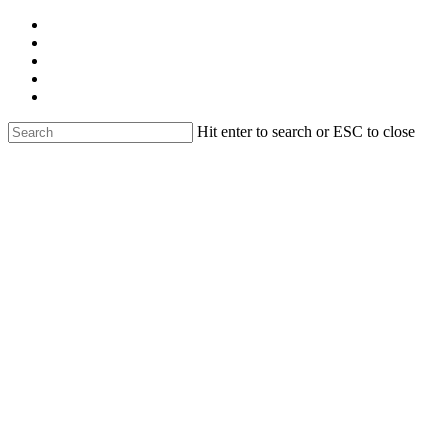
Skip
facebook
to
linkedin
main
youtube
content
instagram
email
Hit enter to search or ESC to close
Close
Search