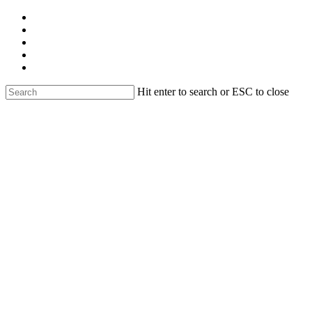
Skip
facebook
to
linkedin
main
youtube
content
instagram
email
Hit enter to search or ESC to close
Close
Search