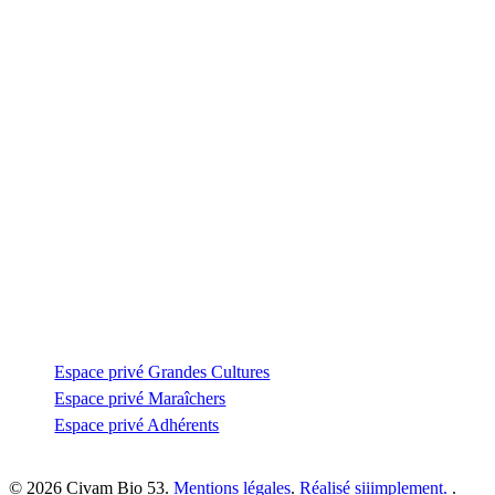
Contactez-nous
Zone Artisanale de la Fonterie
Impasse des tailleurs
53810 Changé
—
coordination@civambio53.fr
02 43 53 93 93
Espace privé
Espace privé Grandes Cultures
Espace privé Maraîchers
Espace privé Adhérents
© 2026 Civam Bio 53.
Mentions légales
.
Réalisé siiimplement.
.