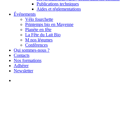
Publications techniques
Aides et réglementations
Événements
Vélo fourchette
Printemps bio en Mayenne
Planète en fête
La Fête du Lait Bio
M nos légumes
Conférences
Qui sommes-nous ?
Contacts
Nos formations
Adhérer
Newsletter
search
Commercialisation
Formation
Sensibilisation alimentation
Sensibiliser à l’alimentation bio
à la ferme ou sur ses points de