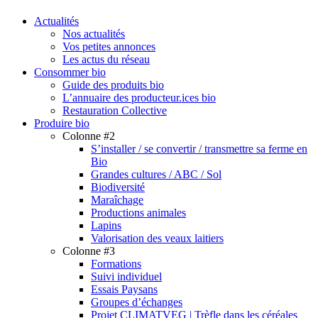
search
Menu
Actualités
Nos actualités
Vos petites annonces
Les actus du réseau
Consommer bio
Guide des produits bio
L’annuaire des producteur.ices bio
Restauration Collective
Produire bio
Colonne #2
S’installer / se convertir / transmettre sa ferme en
Bio
Grandes cultures / ABC / Sol
Biodiversité
Maraîchage
Productions animales
Lapins
Valorisation des veaux laitiers
Colonne #3
Formations
Suivi individuel
Essais Paysans
Groupes d’échanges
Projet CLIMATVEG | Trèfle dans les céréales