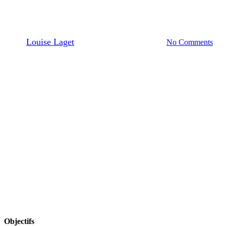
vente
By
Louise Laget
20/07/2025
juillet 22nd, 2025
No Comments
Objectifs