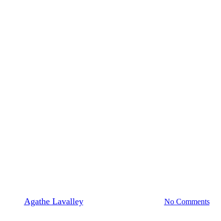
Printemps Bio
04.06 | Club Courgette
By
Agathe Lavalley
30/03/2026
avril 8th, 2026
No Comments