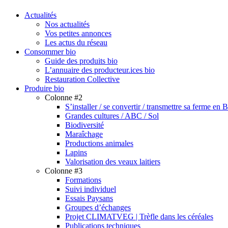
search
Menu
Actualités
Nos actualités
Vos petites annonces
Les actus du réseau
Consommer bio
Guide des produits bio
L’annuaire des producteur.ices bio
Restauration Collective
Produire bio
Colonne #2
S’installer / se convertir / transmettre sa ferme en 
Grandes cultures / ABC / Sol
Biodiversité
Maraîchage
Productions animales
Lapins
Valorisation des veaux laitiers
Colonne #3
Formations
Suivi individuel
Essais Paysans
Groupes d’échanges
Projet CLIMATVEG | Trèfle dans les céréales
Publications techniques