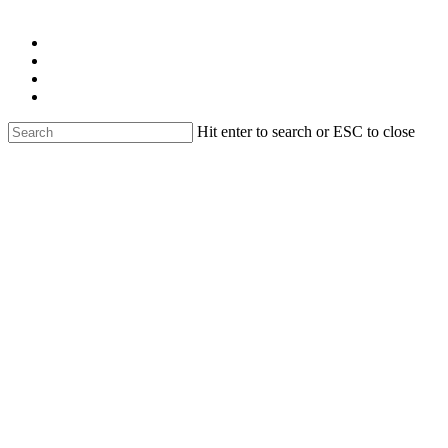
Skip
facebook
to
linkedin
main
youtube
content
instagram
email
Hit enter to search or ESC to close
Close
Search