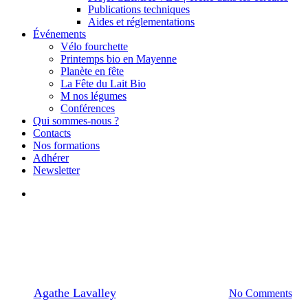
Publications techniques
Aides et réglementations
Événements
Vélo fourchette
Printemps bio en Mayenne
Planète en fête
La Fête du Lait Bio
M nos légumes
Conférences
Qui sommes-nous ?
Contacts
Nos formations
Adhérer
Newsletter
search
Printemps Bio
13.06 | Rando ferme
By
Agathe Lavalley
30/03/2026
avril 8th, 2026
No Comments