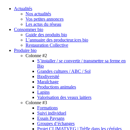
search
Menu
Actualités
Nos actualités
Vos petites annonces
Les actus du réseau
Consommer bio
Guide des produits bio
L’annuaire des producteur.ices bio
Restauration Collective
Produire bio
Colonne #2
S’installer / se convertir / transmettre sa ferme en
Bio
Grandes cultures / ABC / Sol
Biodiversité
Maraîchage
Productions animales
Lapins
Valorisation des veaux laitiers
Colonne #3
Formations
Suivi individuel
Essais Paysans
Groupes d’échanges
Projet CLIMATVEG | Trèfle dans les céréales