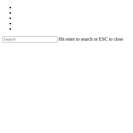
Skip
facebook
to
linkedin
main
youtube
content
instagram
email
Hit enter to search or ESC to close
Close
Search