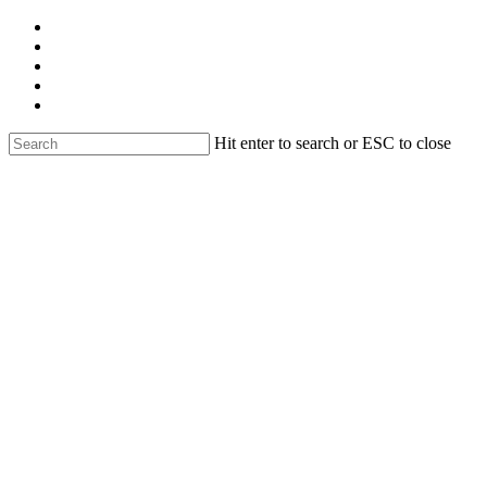
Skip
facebook
to
linkedin
main
youtube
content
instagram
email
Hit enter to search or ESC to close
Close
Search