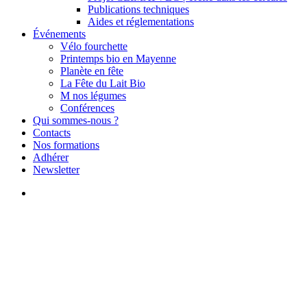
Publications techniques
Aides et réglementations
Événements
Vélo fourchette
Printemps bio en Mayenne
Planète en fête
La Fête du Lait Bio
M nos légumes
Conférences
Qui sommes-nous ?
Contacts
Nos formations
Adhérer
Newsletter
search
Printemps Bio
23.05, 06.06 | Visitez nos
jardins des plantes médicinales