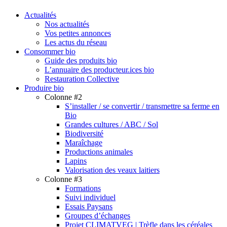
search
Menu
Actualités
Nos actualités
Vos petites annonces
Les actus du réseau
Consommer bio
Guide des produits bio
L’annuaire des producteur.ices bio
Restauration Collective
Produire bio
Colonne #2
S’installer / se convertir / transmettre sa ferme en
Bio
Grandes cultures / ABC / Sol
Biodiversité
Maraîchage
Productions animales
Lapins
Valorisation des veaux laitiers
Colonne #3
Formations
Suivi individuel
Essais Paysans
Groupes d’échanges
Projet CLIMATVEG | Trèfle dans les céréales