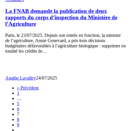
FNAB
demande
La FNAB demande la publication de deux
la
rapports du corps d’inspection du Ministère de
publication
l’Agriculture
de
deux
Paris, le 23/07/2025. Depuis son entrée en fonction, la ministre
rapports
de l’agriculture, Annie Genevard, a pris trois décisions
du
budgétaires défavorables à l’agriculture biologique : supprimer en
corps
totalité les crédits de…
d’inspection
du
Ministère
de
l’Agriculture
Agathe Lavalley
24/07/2025
« Précédent
1
…
5
6
7
8
9
…