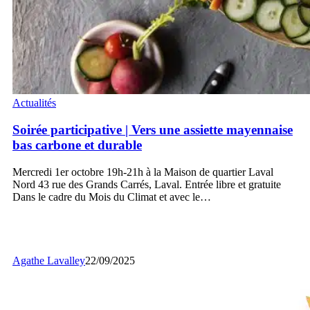
Soirée
Actualités
participative
|
Soirée participative | Vers une assiette mayennaise
Vers
bas carbone et durable
une
assiette
Mercredi 1er octobre 19h-21h à la Maison de quartier Laval
mayennaise
Nord 43 rue des Grands Carrés, Laval. Entrée libre et gratuite
bas
Dans le cadre du Mois du Climat et avec le…
carbone
et
durable
Agathe Lavalley
22/09/2025