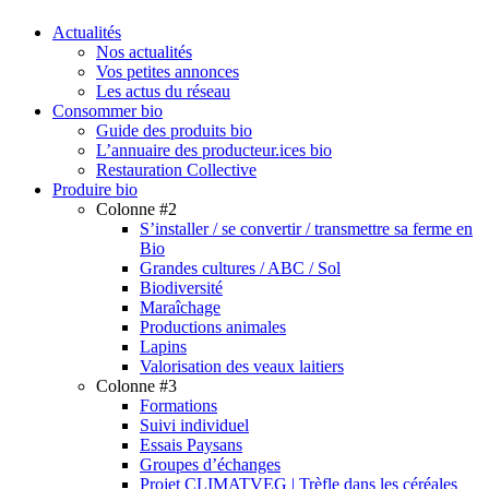
search
Menu
Actualités
Nos actualités
Vos petites annonces
Les actus du réseau
Consommer bio
Guide des produits bio
L’annuaire des producteur.ices bio
Restauration Collective
Produire bio
Colonne #2
S’installer / se convertir / transmettre sa ferme en
Bio
Grandes cultures / ABC / Sol
Biodiversité
Maraîchage
Productions animales
Lapins
Valorisation des veaux laitiers
Colonne #3
Formations
Suivi individuel
Essais Paysans
Groupes d’échanges
Projet CLIMATVEG | Trèfle dans les céréales