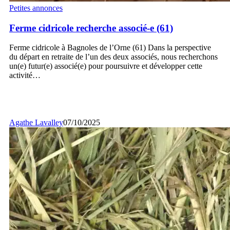
Ferme
Petites annonces
cidricole
recherche
Ferme cidricole recherche associé-e (61)
associé-
e
Ferme cidricole à Bagnoles de l’Orne (61) Dans la perspective
(61)
du départ en retraite de l’un des deux associés, nous recherchons
un(e) futur(e) associé(e) pour poursuivre et développer cette
activité…
Agathe Lavalley
07/10/2025