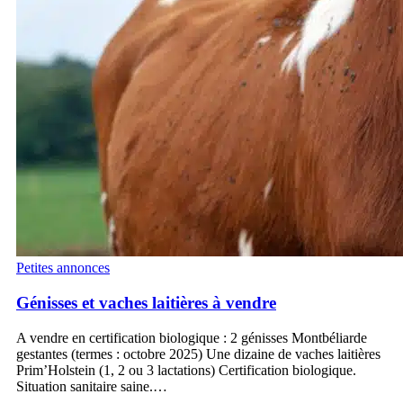
Génisses
Petites annonces
et
vaches
Génisses et vaches laitières à vendre
laitières
à
A vendre en certification biologique : 2 génisses Montbéliarde
vendre
gestantes (termes : octobre 2025) Une dizaine de vaches laitières
Prim’Holstein (1, 2 ou 3 lactations) Certification biologique.
Situation sanitaire saine.…