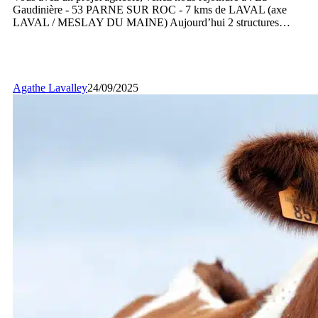
nous
Gaudinière - 53 PARNE SUR ROC - 7 kms de LAVAL (axe
rejoindre
LAVAL / MESLAY DU MAINE) Aujourd’hui 2 structures…
!
Agathe Lavalley
24/09/2025