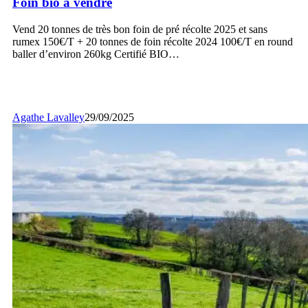
Foin bio à vendre
vendre
Vend 20 tonnes de très bon foin de pré récolte 2025 et sans
rumex 150€/T + 20 tonnes de foin récolte 2024 100€/T en round
baller d’environ 260kg Certifié BIO…
Agathe Lavalley
29/09/2025