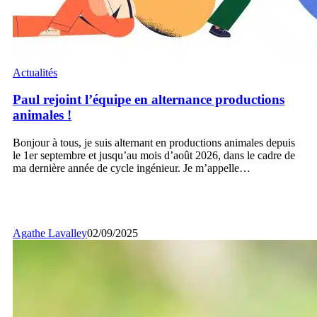
Paul
Actualités
rejoint
l’équipe
Paul rejoint l’équipe en alternance productions
en
animales !
alternance
productions
Bonjour à tous, je suis alternant en productions animales depuis
animales
le 1er septembre et jusqu’au mois d’août 2026, dans le cadre de
!
ma dernière année de cycle ingénieur. Je m’appelle…
Agathe Lavalley
02/09/2025