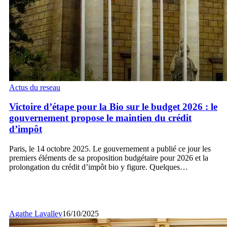
Victoire
Actus du reseau
d’étape
pour
Victoire d’étape pour la Bio sur le budget 2026 : le
la
gouvernement propose le maintien du crédit
Bio
d’impôt
sur
le
Paris, le 14 octobre 2025. Le gouvernement a publié ce jour les
budget
premiers éléments de sa proposition budgétaire pour 2026 et la
2026
prolongation du crédit d’impôt bio y figure. Quelques…
:
le
gouvernement
propose
le
Agathe Lavalley
16/10/2025
maintien
du