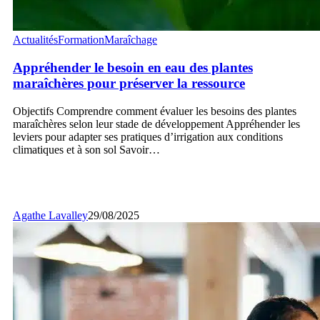
Appréhender
Actualités
Formation
Maraîchage
le
besoin
Appréhender le besoin en eau des plantes
en
maraîchères pour préserver la ressource
eau
des
Objectifs Comprendre comment évaluer les besoins des plantes
plantes
maraîchères selon leur stade de développement Appréhender les
maraîchères
leviers pour adapter ses pratiques d’irrigation aux conditions
pour
climatiques et à son sol Savoir…
préserver
la
ressource
Agathe Lavalley
29/08/2025