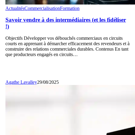
Savoir
Actualités
Commercialisation
Formation
vendre
à
Savoir vendre à des intermédiaires (et les fidéliser
des
!)
intermédiaires
(et
Objectifs Développer vos débouchés commerciaux en circuits
les
courts en apprenant à démarcher efficacement des revendeurs et à
fidéliser
construire des relations commerciales durables. Contenus En tant
!)
que producteurs engagés en circuits…
Agathe Lavalley
29/08/2025