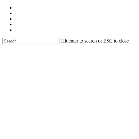
Skip
facebook
to
linkedin
main
youtube
content
instagram
email
Hit enter to search or ESC to close
Close
Search