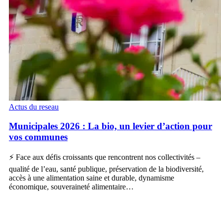
Municipales
Actus du reseau
2026
:
Municipales 2026 : La bio, un levier d’action pour
La
vos communes
bio,
un
⚡ Face aux défis croissants que rencontrent nos collectivités –
levier
d’action
qualité de l’eau, santé publique, préservation de la biodiversité,
pour
accès à une alimentation saine et durable, dynamisme
vos
économique, souveraineté alimentaire…
communes