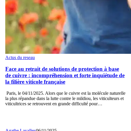
Face
Actus du reseau
au
retrait
Face au retrait de solutions de protection à base
de
de cuivre : incompréhension et forte inquiétude de
solutions
la filière viticole française
de
protection
Paris, le 04/11/2025. Alors que le cuivre est la molécule naturelle
à
la plus répandue dans la lutte contre le mildiou, les viticulteurs et
base
viticultrices se retrouvent en grande difficulté pour…
de
cuivre
:
incompréhension
et
Agathe Lavalley
06/11/2025
forte